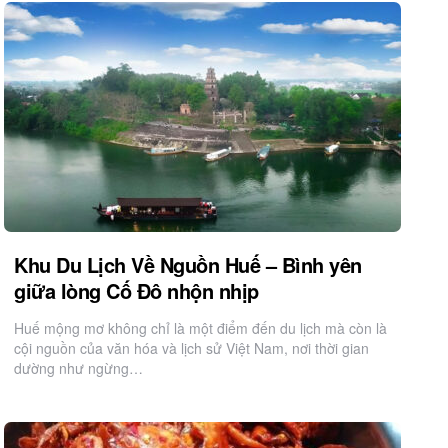
Khu Du Lịch Về Nguồn Huế – Bình yên
giữa lòng Cố Đô nhộn nhịp
Huế mộng mơ không chỉ là một điểm đến du lịch mà còn là
cội nguồn của văn hóa và lịch sử Việt Nam, nơi thời gian
dường như ngừng…