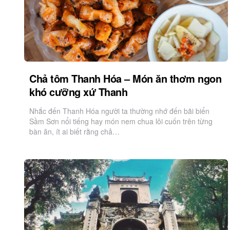
Chả tôm Thanh Hóa – Món ăn thơm ngon
khó cưỡng xứ Thanh
Nhắc đến Thanh Hóa người ta thường nhớ đến bãi biển
Sầm Sơn nổi tiếng hay món nem chua lôi cuốn trên từng
bàn ăn, ít ai biết rằng chả…