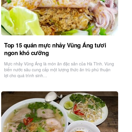
Top 15 quán mực nhảy Vũng Áng tươi
ngon khó cưỡng
Mực nhảy Vũng Áng là món ăn đặc sản của Hà Tĩnh. Vùng
biển nước sâu cung cấp một lượng thức ăn trù phú thuận
lợi cho quá trình sinh…