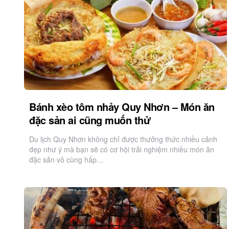
Bánh xèo tôm nhảy Quy Nhơn – Món ăn
đặc sản ai cũng muốn thử
Du lịch Quy Nhơn không chỉ được thưởng thức nhiều cảnh
đẹp như ý mà bạn sẽ có cơ hội trải nghiệm nhiều món ăn
đặc sản vô cùng hấp…