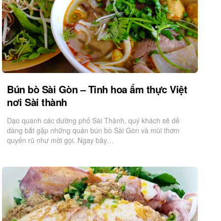
Bún bò Sài Gòn – Tinh hoa ẩm thực Việt
nơi Sài thành
Dạo quanh các đường phố Sài Thành, quý khách sẽ dễ
dàng bắt gặp những quán bún bò Sài Gòn và mùi thơm
quyến rũ như mời gọi. Ngay bây…