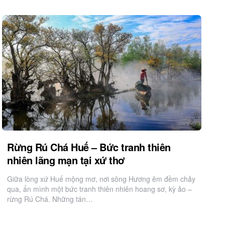
Rừng Rú Chá Huế – Bức tranh thiên
nhiên lãng mạn tại xứ thơ
Giữa lòng xứ Huế mộng mơ, nơi sông Hương êm đềm chảy
qua, ẩn mình một bức tranh thiên nhiên hoang sơ, kỳ ảo –
rừng Rú Chá. Những tán…