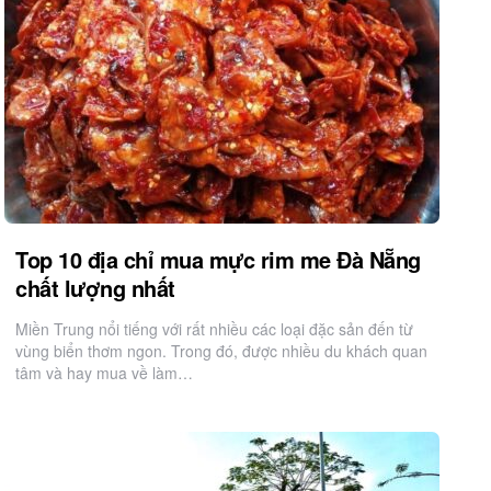
Top 10 địa chỉ mua mực rim me Đà Nẵng
chất lượng nhất
Miền Trung nổi tiếng với rất nhiều các loại đặc sản đến từ
vùng biển thơm ngon. Trong đó, được nhiều du khách quan
tâm và hay mua về làm…