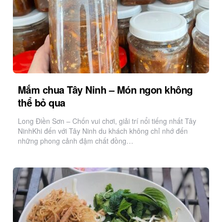
Mắm chua Tây Ninh – Món ngon không
thể bỏ qua
Long Điền Sơn – Chốn vui chơi, giải trí nổi tiếng nhất Tây
NinhKhi đến với Tây Ninh du khách không chỉ nhớ đến
những phong cảnh đậm chất đồng…