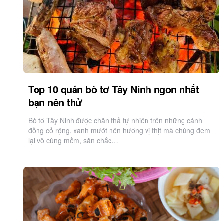
Top 10 quán bò tơ Tây Ninh ngon nhất
bạn nên thử
Bò tơ Tây Ninh được chăn thả tự nhiên trên những cánh
đồng cỏ rộng, xanh mướt nên hương vị thịt mà chúng đem
lại vô cùng mềm, săn chắc…