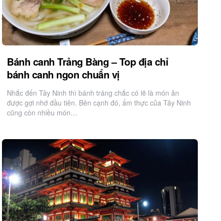
Bánh canh Trảng Bàng – Top địa chỉ
bánh canh ngon chuẩn vị
Nhắc đến Tây Ninh thì bánh tráng chắc có lẽ là món ăn
được gợi nhớ đầu tiên. Bên cạnh đó, ẩm thực của Tây Ninh
cũng còn nhiều món…