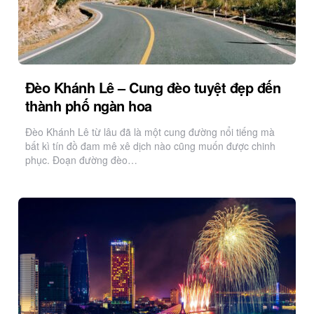
Đèo Khánh Lê – Cung đèo tuyệt đẹp đến
thành phố ngàn hoa
Đèo Khánh Lê từ lâu đã là một cung đường nổi tiếng mà
bất kì tín đồ đam mê xê dịch nào cũng muốn được chinh
phục. Đoạn đường đèo…