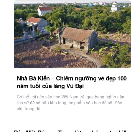
Nhà Bá Kiến – Chiêm ngưỡng vẻ đẹp 100
năm tuổi của làng Vũ Đại
Có thể nói nền văn học Việt Nam trải qua hàng nghìn năm
lịch sử đã sở hữu kho tàng tác phẩm văn học đồ sộ. Đặc
biệt trong đó…