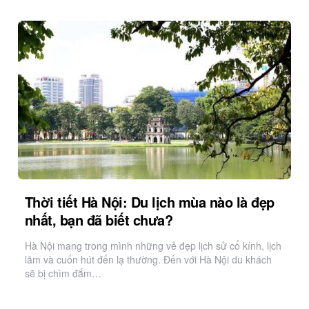
Thời tiết Hà Nội: Du lịch mùa nào là đẹp
nhất, bạn đã biết chưa?
Hà Nội mang trong mình những vẻ đẹp lịch sử cổ kính, lịch
lãm và cuốn hút đến lạ thường. Đến với Hà Nội du khách
sẽ bị chìm đắm…