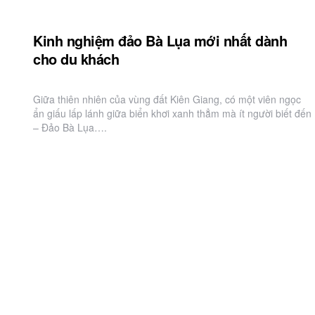
Kinh nghiệm đảo Bà Lụa mới nhất dành
cho du khách
Giữa thiên nhiên của vùng đất Kiên Giang, có một viên ngọc
ẩn giấu lấp lánh giữa biển khơi xanh thẳm mà ít người biết đến
– Đảo Bà Lụa….