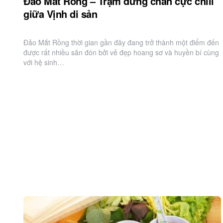
Đảo Mắt Rồng – Trạm dừng chân cực chill
giữa Vịnh di sản
Đảo Mắt Rồng thời gian gần đây đang trở thành một điểm đến
được rất nhiều săn đón bởi vẻ đẹp hoang sơ và huyền bí cùng
với hệ sinh…