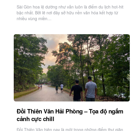
Sài Gòn hoa lệ dường như vẫn luôn là điểm du lịch hot-hit
bậc nhất. Bởi lẽ nơi đây sở hữu nền văn hóa kết hợp từ
nhiều vùng miền…
Đồi Thiên Văn Hải Phòng – Tọa độ ngắm
cảnh cực chill
Đồi Thiên Văn hiện nay là một trong những điểm thư giãn