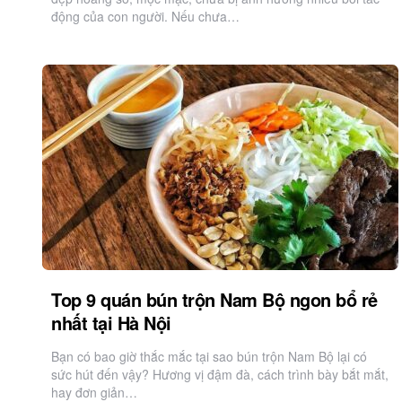
động của con người. Nếu chưa…
Top 9 quán bún trộn Nam Bộ ngon bổ rẻ
nhất tại Hà Nội
Bạn có bao giờ thắc mắc tại sao bún trộn Nam Bộ lại có
sức hút đến vậy? Hương vị đậm đà, cách trình bày bắt mắt,
hay đơn giản…