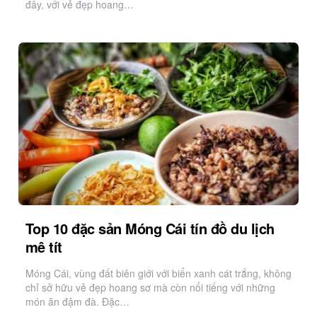
đây, với vẻ đẹp hoang…
Top 10 đặc sản Móng Cái tín đồ du lịch
mê tít
Móng Cái, vùng đất biên giới với biển xanh cát trắng, không
chỉ sở hữu vẻ đẹp hoang sơ mà còn nổi tiếng với những
món ăn đậm đà. Đặc…