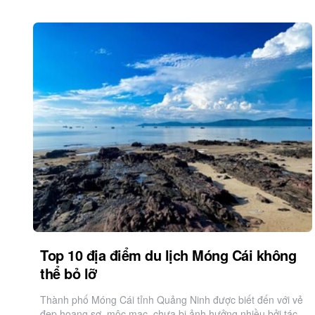
Top 10 địa điểm du lịch Móng Cái không
thể bỏ lỡ
Thành phố Móng Cái tỉnh Quảng Ninh được biết đến với vẻ
đẹp hoang sơ, mộc mạc, chưa bị ảnh hưởng nhiều bởi tác