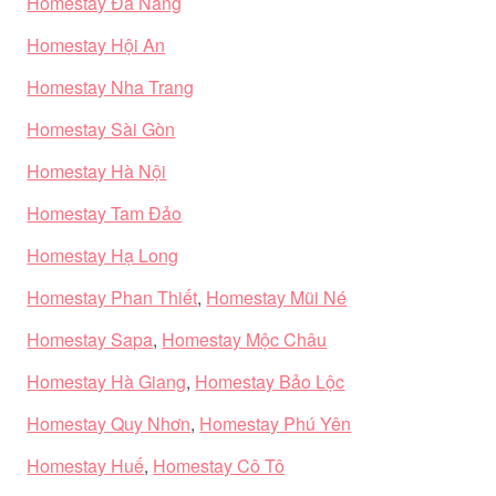
Homestay Đà Nẵng
Homestay Hội An
Homestay Nha Trang
Homestay Sài Gòn
Homestay Hà Nội
Homestay Tam Đảo
Homestay Hạ Long
Homestay Phan Thiết
,
Homestay Mũi Né
Homestay Sapa
,
Homestay Mộc Châu
Homestay Hà Giang
,
Homestay Bảo Lộc
Homestay Quy Nhơn
,
Homestay Phú Yên
Homestay Huế
,
Homestay Cô Tô