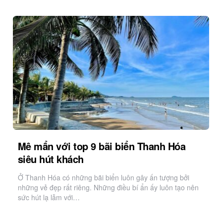
Mê mẩn với top 9 bãi biển Thanh Hóa
siêu hút khách
Ở Thanh Hóa có những bãi biển luôn gây ấn tượng bởi
những vẻ đẹp rất riêng. Những điều bí ẩn ấy luôn tạo nên
sức hút lạ lẫm với…