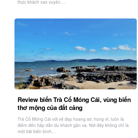
thực khách xao xuyến….
Review biển Trà Cổ Móng Cái, vùng biển
thơ mộng của đất cảng
Trà Cổ Móng Cái với vẻ đẹp hoang sơ, hùng vĩ, luôn là
điểm đến hấp dẫn du khách gần xa. Nơi đây không chỉ là
một bãi biển bình…