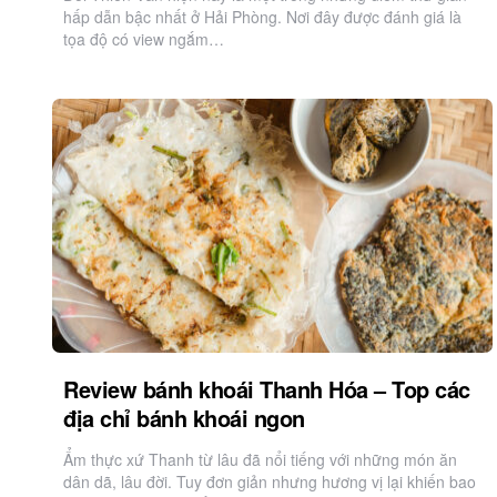
hấp dẫn bậc nhất ở Hải Phòng. Nơi đây được đánh giá là
tọa độ có view ngắm…
Review bánh khoái Thanh Hóa – Top các
địa chỉ bánh khoái ngon
Ẩm thực xứ Thanh từ lâu đã nổi tiếng với những món ăn
dân dã, lâu đời. Tuy đơn giản nhưng hương vị lại khiến bao