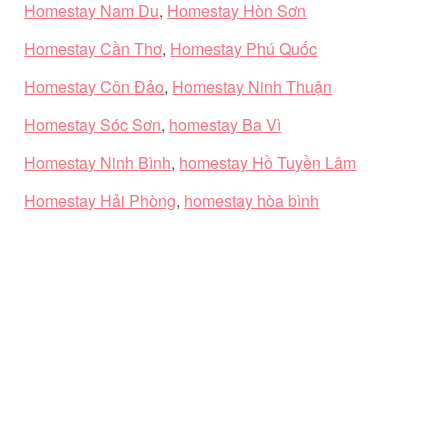
Homestay Nam Du
,
Homestay Hòn Sơn
Homestay Cần Thơ
,
Homestay Phú Quốc
Homestay Côn Đảo
,
Homestay Ninh Thuận
Homestay Sóc Sơn
,
homestay Ba Vì
Homestay Ninh Bình
,
homestay Hồ Tuyền Lâm
Homestay Hải Phòng
,
homestay hòa bình