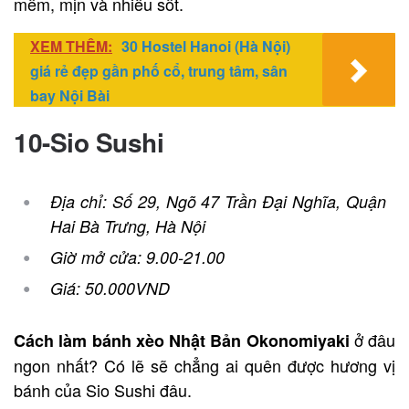
mềm, mịn và nhiều sốt.
XEM THÊM:
30 Hostel Hanoi (Hà Nội)
giá rẻ đẹp gần phố cổ, trung tâm, sân
bay Nội Bài
10-Sio Sushi
Địa chỉ: Số 29, Ngõ 47 Trần Đại Nghĩa, Quận
Hai Bà Trưng, Hà Nội
Giờ mở cửa: 9.00-21.00
Giá: 50.000VND
ở đâu
Cách làm bánh xèo Nhật Bản Okonomiyaki
ngon nhất? Có lẽ sẽ chẳng ai quên được hương vị
bánh của Sio Sushi đâu.