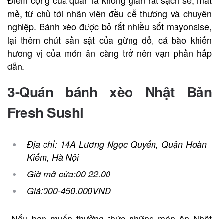
Điểm cộng của quán là không gian rất sạch sẽ, mát
mẻ, từ chủ tới nhân viên đều dễ thương và chuyên
nghiệp. Bánh xèo được bỏ rất nhiều sốt mayonaise,
lại thêm chút sần sật của gừng đỏ, cá bào khiến
hương vị của món ăn càng trở nên vạn phần hấp
dẫn.
3-Quán bánh xèo Nhật Bản
Fresh Sushi
Địa chỉ: 14A Lương Ngọc Quyến, Quận Hoàn
Kiếm, Hà Nội
Giờ mở cửa:
00-22.00
Giá:
000-450.000VND
Nếu bạn muốn thưởng thức những món ăn Nhật