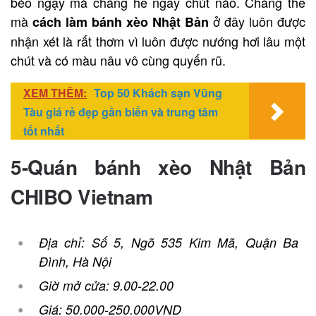
béo ngậy mà chẳng hề ngấy chút nào. Chẳng thế
mà
ở đây luôn được
cách làm bánh xèo Nhật Bản
nhận xét là rất thơm vì luôn được nướng hơi lâu một
chút và có màu nâu vô cùng quyến rũ.
XEM THÊM:
Top 50 Khách sạn Vũng
Tàu giá rẻ đẹp gần biển và trung tâm
tốt nhất
5-Quán bánh xèo Nhật Bản
CHIBO Vietnam
Địa chỉ: Số 5, Ngõ 535 Kim Mã, Quận Ba
Đình, Hà Nội
Giờ mở cửa: 9.00-22.00
Giá: 50.000-250.000VND