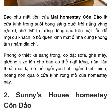
Bao phủ mặt tiền của
là
Mai homestay Côn Đảo
cửa kính trong suốt bóng sáng dưới trời nắng vàng
rực rỡ, chữ “M” to tướng đóng dấu trên mặt tiền để
mọi du khách lỡ bỏ quên kính mắt ở nhà cũng không
tìm nhầm địa chỉ.
Phòng ở thiết kế sang trọng, có đặt sofa, ghế mây,
giường size lớn cho bạn có thể ngã lưng, nằm lăn
thoải mái, lại có thể ngồi yên tĩnh ngắm bình minh,
hoàng hôn qua ô cửa kính rộng mở của homestay
này.
2. Sunny’s House homestay
Côn Đảo