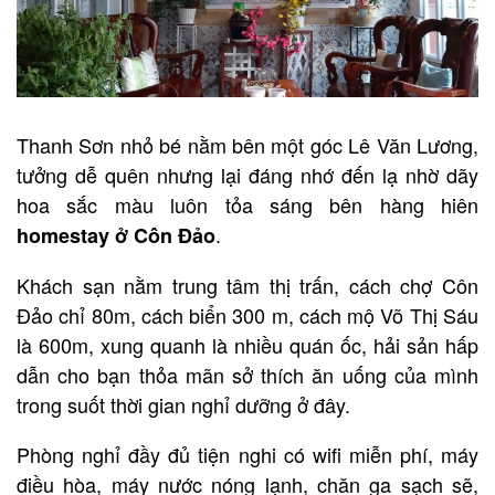
Thanh Sơn nhỏ bé nằm bên một góc Lê Văn Lương,
tưởng dễ quên nhưng lại đáng nhớ đến lạ nhờ dãy
hoa sắc màu luôn tỏa sáng bên hàng hiên
.
homestay ở Côn Đảo
Khách sạn nằm trung tâm thị trấn, cách chợ Côn
Đảo chỉ 80m, cách biển 300 m, cách mộ Võ Thị Sáu
là 600m, xung quanh là nhiều quán ốc, hải sản hấp
dẫn cho bạn thỏa mãn sở thích ăn uống của mình
trong suốt thời gian nghỉ dưỡng ở đây.
Phòng nghỉ đầy đủ tiện nghi có wifi miễn phí, máy
điều hòa, máy nước nóng lạnh, chăn ga sạch sẽ,