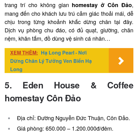
trang trí cho không gian
,
homestay ở Côn Đảo
mang đến cho khách lưu trú cảm giác thoải mái, dễ
chịu trong từng khoảnh khắc dừng chân tại đây.
Dịch vụ phòng chu đáo, có đủ quạt, giường, chăn
nệm, khăn tắm, đồ dùng vệ sinh cá nhân…
XEM THÊM:
Hạ Long Pearl - Nơi
Dừng Chân Lý Tưởng Ven Biển Hạ
Long
5. Eden House & Coffee
homestay
Côn Đảo
Địa chỉ: Đường Nguyễn Đức Thuận, Côn Đảo.
Giá phòng: 650.000 – 1.200.000đ/đêm.