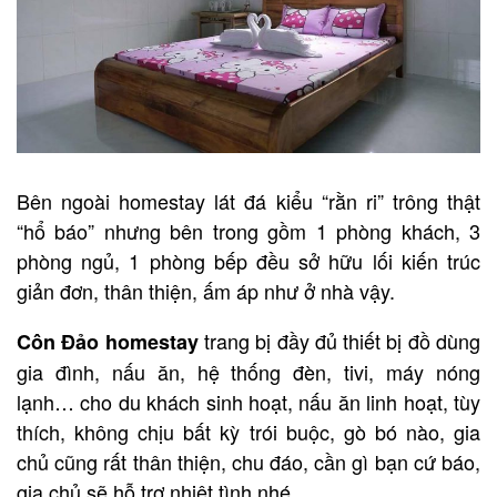
Bên ngoài homestay lát đá kiểu “rằn ri” trông thật
“hổ báo” nhưng bên trong gồm 1 phòng khách, 3
phòng ngủ, 1 phòng bếp đều sở hữu lối kiến trúc
giản đơn, thân thiện, ấm áp như ở nhà vậy.
trang bị đầy đủ thiết bị đồ dùng
Côn Đảo homestay
gia đình, nấu ăn, hệ thống đèn, tivi, máy nóng
lạnh… cho du khách sinh hoạt, nấu ăn linh hoạt, tùy
thích, không chịu bất kỳ trói buộc, gò bó nào, gia
chủ cũng rất thân thiện, chu đáo, cần gì bạn cứ báo,
gia chủ sẽ hỗ trợ nhiệt tình nhé.