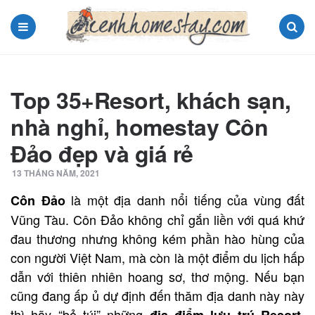
Menu
Search
Top 35+Resort, khách sạn,
nhà nghỉ, homestay Côn
Đảo đẹp và giá rẻ
13 THÁNG NĂM, 2021
là một địa danh nổi tiếng của vùng đất
Côn Đảo
Vũng Tàu. Côn Đảo không chỉ gắn liền với quá khứ
đau thương nhưng không kém phần hào hùng của
con người Việt Nam, mà còn là một điểm du lịch hấp
dẫn với thiên nhiên hoang sơ, thơ mộng. Nếu bạn
cũng đang ấp ủ dự định đến thăm địa danh này này
thì hãy “bỏ túi” những
địa điểm lưu trú Resort,