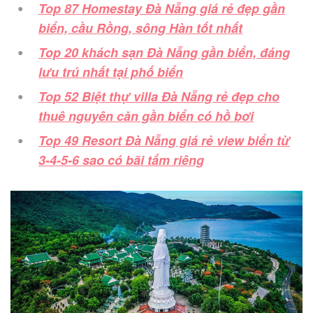
Top 87 Homestay Đà Nẵng giá rẻ đẹp gần
biển, cầu Rồng, sông Hàn tốt nhất
Top 20 khách sạn Đà Nẵng gần biển, đáng
lưu trú nhất tại phố biển
Top 52 Biệt thự villa Đà Nẵng rẻ đẹp cho
thuê nguyên căn gần biển có hồ bơi
Top 49 Resort Đà Nẵng giá rẻ view biển từ
3-4-5-6 sao có bãi tắm riêng