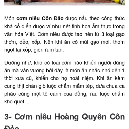
Món
được nấu theo công thức
cơm niêu Côn Đảo
khá cổ điển được ví như nét tinh hoa ẩm thực trong
văn hóa Việt. Cơm niêu được tạo nên từ 3 loại gạo
thơm, dẻo, xốp. Nên khi ăn có mùi gạo mới, thơm
ngọt lại xốp, giòn rụm tan.
Dường như, khó có loại cơm nào khiến người dùng
ăn mà vấn vương bởi đây là món ăn nhắc nhớ đến 1
thời xưa cũ, khiến cho họ hoài niệm. Khi ăn kèm
cùng thịt chân giò luộc chấm mắm tép, dưa chua cà
pháo cùng một tô canh cua đồng, rau luộc chấm
kho quẹt…
3- Cơm niêu Hoàng Quyên Côn
Đảo