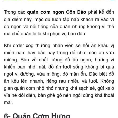
Trong các
phải kể đến
quán cơm ngon Côn Đảo
địa điểm này, mặc dù luôn tấp nập khách ra vào vì
độ ngon và nổi tiếng của quán nhưng không vì thế
mà chủ quán lơ là khi phục vụ bạn đâu.
Khi order xog thường nhân viên sẽ hỏi ăn khẩu vị
miền nam hay bắc hay trung để cho món ăn vừa
miệng. Bàn về chất lượng đồ ăn ngon, hương vị
khiến bạn nhớ mãi, đồ ăn tươi sống không bị quá
ngọt vị đường, vừa miệng, độ mặn ổn. Đặc biệt đồ
ăn kêu lên nhanh, riêng rau nhiều và tươi. Không
gian quán cơm nhỏ nhỏ nhưng khá sạch sẽ, gửi xe ở
vỉa hè đối diện, bàn ghế gỗ nên ngồi cũng khá thoải
mái.
6- Quán Cơm Hưng