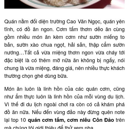
Quán nằm đối diện trường Cao Văn Ngọc, quán yên
tĩnh, có đồ ăn ngon. Cơm tấm thơm dẻo ăn cùng
gồm nhiều món ăn kèm cơm như sườn miếng to
bản, sườn xào chua ngọt, hải sản, thập cẩm sườn
nướng…Tất cả vừa miệng thơm ngon vừa cháy tới
đặc biệt là có thêm mỡ nữa ăn không bị ngấy, nói
chung là vừa miệng, đáng giá, nên nhiều thực khách
thường chọn ghé dùng bữa.
Món ăn luôn là linh hồn của các quán cơm, cũng
như ẩm thực luôn là linh hồn của mỗi vùng du lịch.
Vì thế đi du lịch ngoài chơi ra còn có cả khám phá
đồ ăn nữa. Nếu đến vùng đảo này đừng quên note
lại top 10
trên
quán cơm tấm, cơm niêu Côn Đảo
mà chúng tôi giới thiệu để thử xem nha.