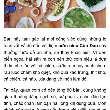
Bạn hãy tạm gác lại mọi công việc cùng những lo
toan vất vả để đến với tiệm
này
cơm niêu Côn Đảo
thưởng thức đồ ăn nhé, sẽ thấy khác biệt. Vì đến
biển ngoài hải sản ra còn nên thử cơm niêu lá dứa
thơm nhẹ, ăn với cá chiên, sườn ram hay canh chua,
rau luộc chấm kho quẹt, khổ qua xào trứng, thịt kho,
cá chiên, cá hấp…đa dạng về món lắm đó.
Tại đây, quán cơm có đến tông 80 bàn, cùng không
gian thoáng đãng sạch sẽ, sự phục vụ chu đáo tận
tình, chắc chắn làm bạn hài lòng khi dùng bữa. Món
chính của quán là cơm nấu trong niêu đất ướp cùng