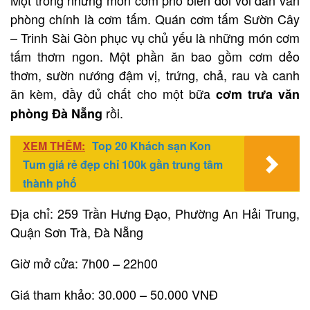
phòng chính là cơm tấm. Quán cơm tấm Sườn Cây
– Trinh Sài Gòn phục vụ chủ yếu là những món cơm
tấm thơm ngon. Một phần ăn bao gồm cơm dẻo
thơm, sườn nướng đậm vị, trứng, chả, rau và canh
ăn kèm, đầy đủ chất cho một bữa
cơm trưa văn
rồi.
phòng Đà Nẵng
XEM THÊM:
Top 20 Khách sạn Kon
Tum giá rẻ đẹp chỉ 100k gần trung tâm
thành phố
Địa chỉ: 259 Trần Hưng Đạo, Phường An Hải Trung,
Quận Sơn Trà, Đà Nẵng
Giờ mở cửa: 7h00 – 22h00
Giá tham khảo: 30.000 – 50.000 VNĐ