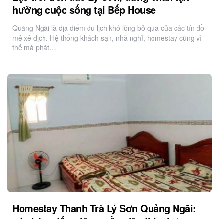
hưởng cuộc sống tại Bếp House
Quãng Ngãi là địa điểm du lịch khó lòng bỏ qua của các tín đồ
mê xê dịch. Hệ thống khách sạn, nhà nghỉ, homestay cũng vì
thế mà phát…
Homestay Thanh Trà Lý Sơn Quảng Ngãi: