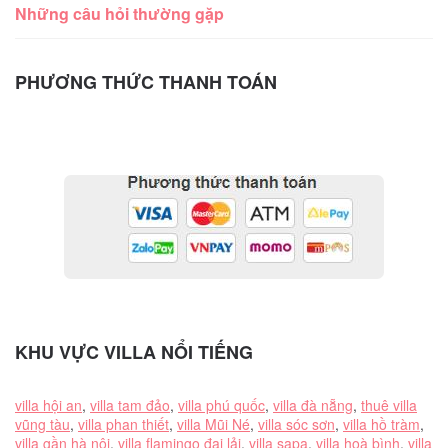
Những câu hỏi thường gặp
PHƯƠNG THỨC THANH TOÁN
KHU VỰC VILLA NỔI TIẾNG
villa hội an
,
villa tam đảo
,
villa phú quốc
,
villa đà nẵng
,
thuê villa
vũng tàu
,
villa phan thiết
,
villa Mũi Né
,
villa sóc sơn
,
villa hồ tràm
,
villa gần hà nội
,
villa flamingo đại lải
,
villa sapa
,
villa hoà bình
,
villa