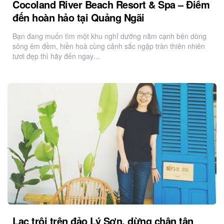
Cocoland River Beach Resort & Spa – Điểm
đến hoàn hảo tại Quảng Ngãi
Bạn đang muốn tìm một khu nghỉ dưỡng nằm cạnh bên dòng
sông êm đềm, hiền hoà cùng cảnh sắc ngập tràn thiên nhiên
tươi đẹp thì hãy đến ngay…
Lạc trôi trên đảo Lý Sơn, dừng chân tận