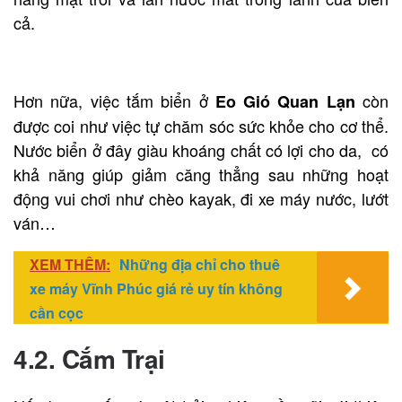
cả.
Hơn nữa, việc tắm biển ở
còn
Eo Gió Quan Lạn
được coi như việc tự chăm sóc sức khỏe cho cơ thể.
Nước biển ở đây giàu khoáng chất có lợi cho da, có
khả năng giúp giảm căng thẳng sau những hoạt
động vui chơi như chèo kayak, đi xe máy nước, lướt
ván…
XEM THÊM:
Những địa chỉ cho thuê
xe máy Vĩnh Phúc giá rẻ uy tín không
cần cọc
4.2. Cắm Trại