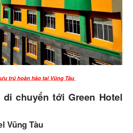
 lưu trú hoàn hảo tại Vũng Tàu
 di chuyển tới Green Hotel
tel Vũng Tàu