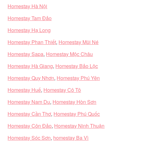
Homestay Hà Nội
Homestay Tam Đảo
Homestay Hạ Long
Homestay Phan Thiết
,
Homestay Mũi Né
Homestay Sapa
,
Homestay Mộc Châu
Homestay Hà Giang
,
Homestay Bảo Lộc
Homestay Quy Nhơn
,
Homestay Phú Yên
Homestay Huế
,
Homestay Cô Tô
Homestay Nam Du
,
Homestay Hòn Sơn
Homestay Cần Thơ
,
Homestay Phú Quốc
Homestay Côn Đảo
,
Homestay Ninh Thuận
Homestay Sóc Sơn
,
homestay Ba Vì