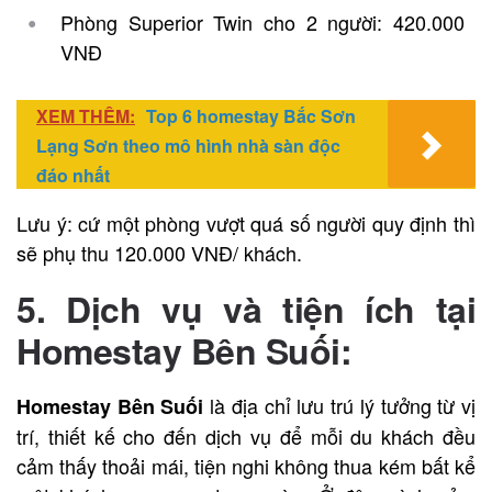
Phòng Superior Twin cho 2 người: 420.000
VNĐ
XEM THÊM:
Top 6 homestay Bắc Sơn
Lạng Sơn theo mô hình nhà sàn độc
đáo nhất
Lưu ý: cứ một phòng vượt quá số người quy định thì
sẽ phụ thu 120.000 VNĐ/ khách.
5. Dịch vụ và tiện ích tại
Homestay Bên Suối:
là địa chỉ lưu trú lý tưởng từ vị
Homestay Bên Suối
trí, thiết kế cho đến dịch vụ để mỗi du khách đều
cảm thấy thoải mái, tiện nghi không thua kém bất kể