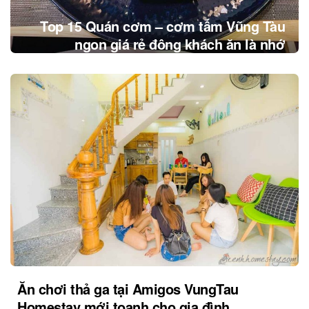
Top 15 Quán cơm – cơm tấm Vũng Tàu
ngon giá rẻ đông khách ăn là nhớ
Ăn chơi thả ga tại Amigos VungTau
Homestay mới toanh cho gia đình