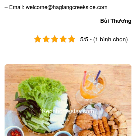
– Email:
welcome@hagiangcreekside.com
Bùi Thương
5/5 - (1 bình chọn)
Post
navigation