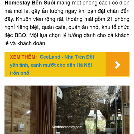
mang một phong cách cổ điển
Homestay Bên Suối
mà mới lạ, gây ấn tượng ngay khi bạn đặt chân đến
đây. Khuôn viên rộng rãi, thoáng mát gồm 21 phòng
nghỉ riêng biệt, quán cafe, quán ăn nhỏ, khu tổ chức
tiệc BBQ. Một lựa chọn lý tưởng dành cho cả khách
lẻ và khách đoàn.
XEM THÊM:
CeeLand - Nhà Trên Đồi
yên tĩnh, xanh mướt cho dân Hà Nội
trốn phố