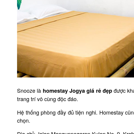
Snooze là
được khá
homestay Jogya giá rẻ đẹp
trang trí vô cùng độc đáo.
Hệ thống phòng đầy đủ tiện nghi. Homestay cũng
chọn.
Địa chỉ: Jalan Mangunnegaran Kulon No. 9, Krat