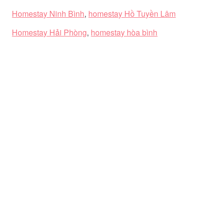
Homestay Ninh Bình
,
homestay Hồ Tuyền Lâm
Homestay Hải Phòng
,
homestay hòa bình