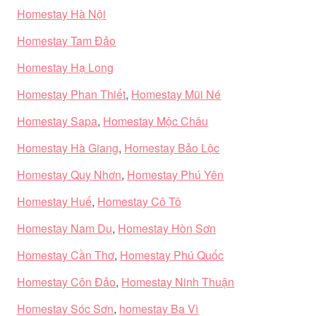
Homestay Hà Nội
Homestay Tam Đảo
Homestay Hạ Long
Homestay Phan Thiết
,
Homestay Mũi Né
Homestay Sapa
,
Homestay Mộc Châu
Homestay Hà Giang
,
Homestay Bảo Lộc
Homestay Quy Nhơn
,
Homestay Phú Yên
Homestay Huế
,
Homestay Cô Tô
Homestay Nam Du
,
Homestay Hòn Sơn
Homestay Cần Thơ
,
Homestay Phú Quốc
Homestay Côn Đảo
,
Homestay Ninh Thuận
Homestay Sóc Sơn
,
homestay Ba Vì