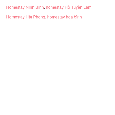
Homestay Ninh Bình
,
homestay Hồ Tuyền Lâm
Homestay Hải Phòng
,
homestay hòa bình