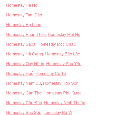
Homestay Hà Nội
Homestay Tam Đảo
Homestay Hạ Long
Homestay Phan Thiết
,
Homestay Mũi Né
Homestay Sapa
,
Homestay Mộc Châu
Homestay Hà Giang
,
Homestay Bảo Lộc
Homestay Quy Nhơn
,
Homestay Phú Yên
Homestay Huế
,
Homestay Cô Tô
Homestay Nam Du
,
Homestay Hòn Sơn
Homestay Cần Thơ
,
Homestay Phú Quốc
Homestay Côn Đảo
,
Homestay Ninh Thuận
Homestay Sóc Sơn
,
homestay Ba Vì