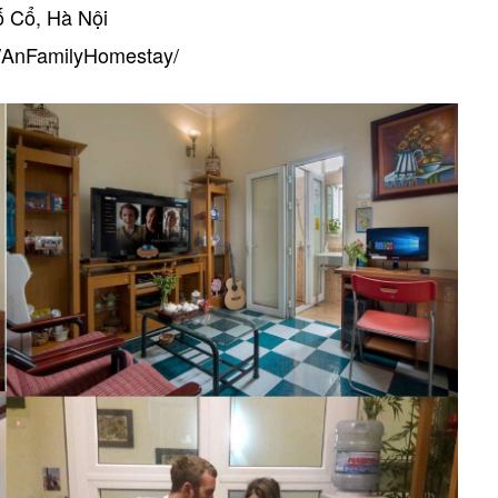
ố Cổ, Hà Nội
m/AnFamilyHomestay/