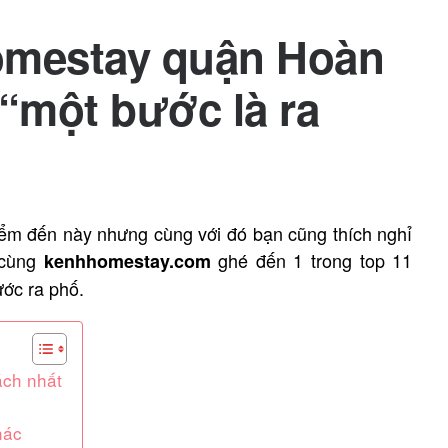
omestay quận Hoàn
 “một bước là ra
iểm đến này nhưng cùng với đó bạn cũng thích nghỉ
ì cùng
ghé đến 1 trong top 11
kenhhomestay.com
ước ra phố.
ách nhất
hác