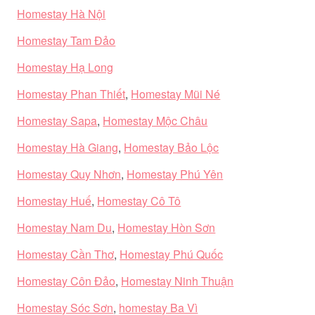
Homestay Hà Nội
Homestay Tam Đảo
Homestay Hạ Long
Homestay Phan Thiết
,
Homestay Mũi Né
Homestay Sapa
,
Homestay Mộc Châu
Homestay Hà Giang
,
Homestay Bảo Lộc
Homestay Quy Nhơn
,
Homestay Phú Yên
Homestay Huế
,
Homestay Cô Tô
Homestay Nam Du
,
Homestay Hòn Sơn
Homestay Cần Thơ
,
Homestay Phú Quốc
Homestay Côn Đảo
,
Homestay Ninh Thuận
Homestay Sóc Sơn
,
homestay Ba Vì