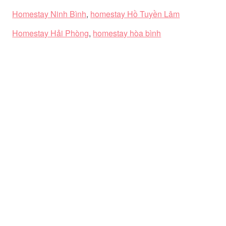
Homestay Ninh Bình
,
homestay Hồ Tuyền Lâm
Homestay Hải Phòng
,
homestay hòa bình