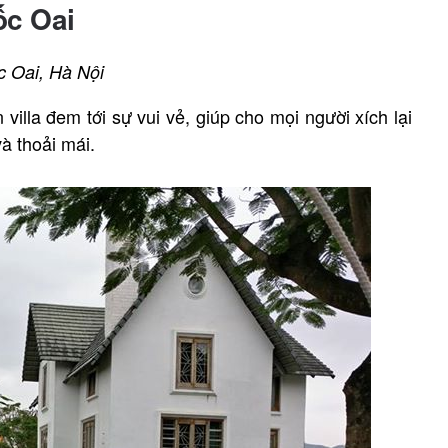
c Oai
c Oai, Hà Nội
illa đem tới sự vui vẻ, giúp cho mọi người xích lại
à thoải mái.