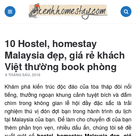
Menu
Search
10 Hostel, homestay
Malaysia đẹp, giá rẻ khách
Việt thường book phòng
8 THÁNG SÁU, 2018
Khám phá kiến trúc độc đáo của tòa tháp đôi nổi
tiếng, thưởng ngoạn khung cảnh tuyệt bích và đắm
chìm trong không gian lễ hội đầy đặc sắc là trải
nghiệm thú vị đón đợi bạn trong hành trình du lịch
tại Malaysia của bạn. Để làm cho chuyến đi của bạn
thêm phần trọn vẹn, nhiều dấu ấn, chúng tôi sẽ đề
xuất một số
h
ostel, h
omestay Malaysia
đẹp, giá