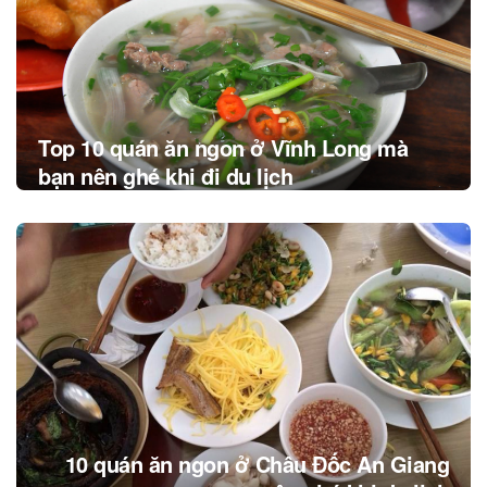
Top 10 quán ăn ngon ở Vĩnh Long mà
bạn nên ghé khi đi du lịch
10 quán ăn ngon ở Châu Đốc An Giang