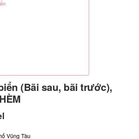
iển
ển (Bãi sau, bãi trước),
THÈM
el
phố Vũng Tàu