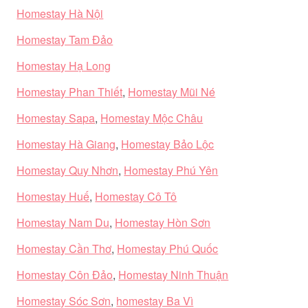
Homestay Hà Nội
Homestay Tam Đảo
Homestay Hạ Long
Homestay Phan Thiết
,
Homestay Mũi Né
Homestay Sapa
,
Homestay Mộc Châu
Homestay Hà Giang
,
Homestay Bảo Lộc
Homestay Quy Nhơn
,
Homestay Phú Yên
Homestay Huế
,
Homestay Cô Tô
Homestay Nam Du
,
Homestay Hòn Sơn
Homestay Cần Thơ
,
Homestay Phú Quốc
Homestay Côn Đảo
,
Homestay Ninh Thuận
Homestay Sóc Sơn
,
homestay Ba Vì