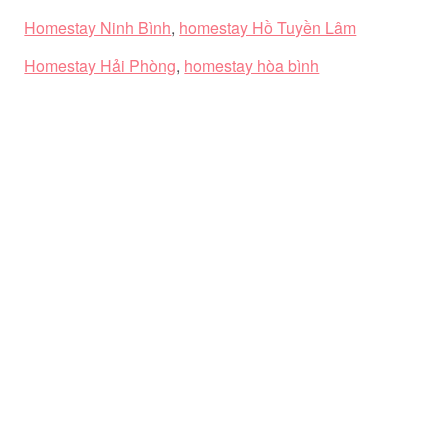
Homestay Ninh Bình
,
homestay Hồ Tuyền Lâm
Homestay Hải Phòng
,
homestay hòa bình