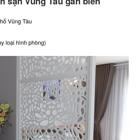
h sạn Vũng Tàu gần biển
phố Vũng Tàu
y loại hình phòng)