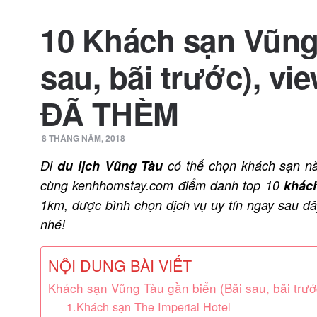
10 Khách sạn Vũng 
sau, bãi trước), vi
ĐÃ THÈM
8 THÁNG NĂM, 2018
Đi
du lịch Vũng Tàu
có thể chọn khách sạn nà
cùng kenhhomstay.com điểm danh top 10
khác
1km, được bình chọn dịch vụ uy tín ngay sau đ
nhé!
NỘI DUNG BÀI VIẾT
Khách sạn Vũng Tàu gần biển (Bãi sau, bãi trư
1.Khách sạn The Imperial Hotel