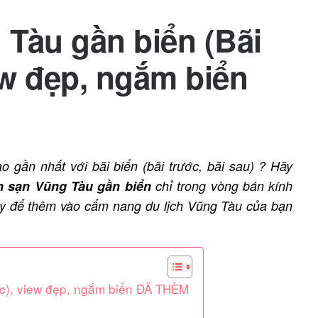
Tàu gần biển (Bãi
ew đẹp, ngắm biển
o gần nhất với bãi biển
(bãi trước, bãi sau)
? Hãy
h sạn Vũng Tàu gần biển
chỉ trong vòng bán kính
ây để thêm vào cẩm nang du lịch
Vũng Tàu
của bạn
ớc), view đẹp, ngắm biển ĐÃ THÈM