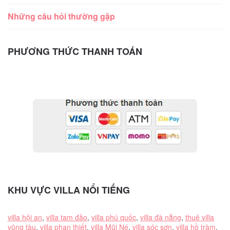
Những câu hỏi thường gặp
PHƯƠNG THỨC THANH TOÁN
KHU VỰC VILLA NỔI TIẾNG
villa hội an
,
villa tam đảo
,
villa phú quốc
,
villa đà nẵng
,
thuê villa
vũng tàu
,
villa phan thiết
,
villa Mũi Né
,
villa sóc sơn
,
villa hồ tràm
,