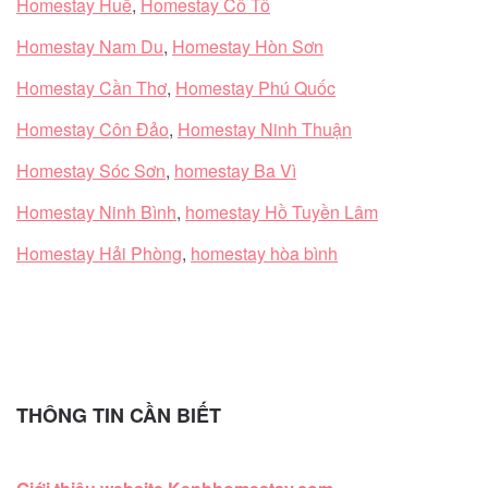
Homestay Huế
,
Homestay Cô Tô
Homestay Nam Du
,
Homestay Hòn Sơn
Homestay Cần Thơ
,
Homestay Phú Quốc
Homestay Côn Đảo
,
Homestay Ninh Thuận
Homestay Sóc Sơn
,
homestay Ba Vì
Homestay Ninh Bình
,
homestay Hồ Tuyền Lâm
Homestay Hải Phòng
,
homestay hòa bình
THÔNG TIN CẦN BIẾT