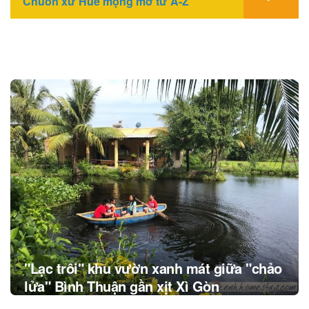
Chuồn xứ Huế mộng mơ từ A-Z
Post
navigation
"Lạc trôi" khu vườn xanh mát giữa "chảo
lửa" Bình Thuận gần xịt Xì Gòn