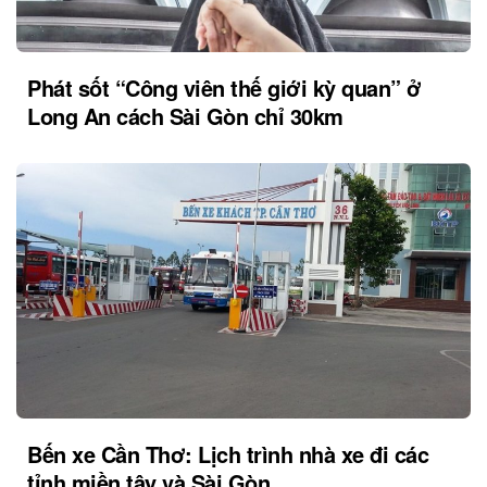
Phát sốt “Công viên thế giới kỳ quan” ở
Long An cách Sài Gòn chỉ 30km
Bến xe Cần Thơ: Lịch trình nhà xe đi các
tỉnh miền tây và Sài Gòn