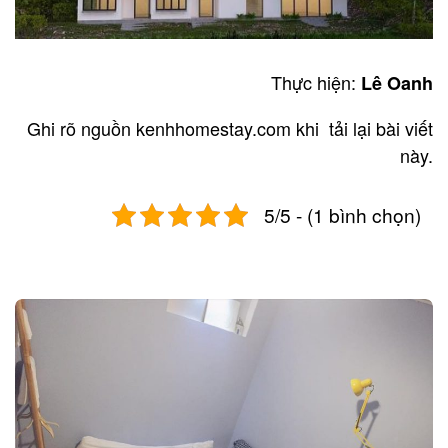
Thực hiện:
Lê Oanh
Ghi rõ nguồn kenhhomestay.com khi tải lại bài viết
này.
5/5 - (1 bình chọn)
Post
navigation