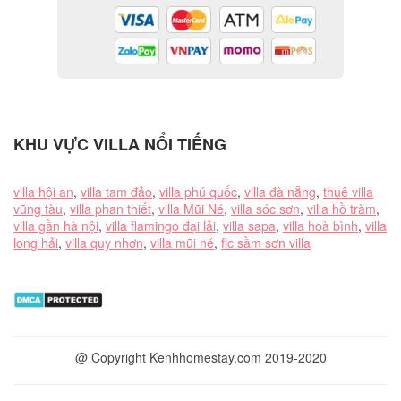
KHU VỰC VILLA NỔI TIẾNG
villa hội an
,
villa tam đảo
,
villa phú quốc
,
villa đà nẵng
,
thuê villa
vũng tàu
,
villa phan thiết
,
villa Mũi Né
,
villa sóc sơn
,
villa hồ tràm
,
villa gần hà nội
,
villa flamingo đại lải
,
villa sapa
,
villa hoà bình
,
villa
long hải
,
villa quy nhơn
,
villa mũi né
,
flc sầm sơn villa
@ Copyright Kenhhomestay.com 2019-2020