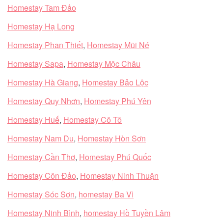
Homestay Tam Đảo
Homestay Hạ Long
Homestay Phan Thiết
,
Homestay Mũi Né
Homestay Sapa
,
Homestay Mộc Châu
Homestay Hà Giang
,
Homestay Bảo Lộc
Homestay Quy Nhơn
,
Homestay Phú Yên
Homestay Huế
,
Homestay Cô Tô
Homestay Nam Du
,
Homestay Hòn Sơn
Homestay Cần Thơ
,
Homestay Phú Quốc
Homestay Côn Đảo
,
Homestay Ninh Thuận
Homestay Sóc Sơn
,
homestay Ba Vì
Homestay Ninh Bình
,
homestay Hồ Tuyền Lâm