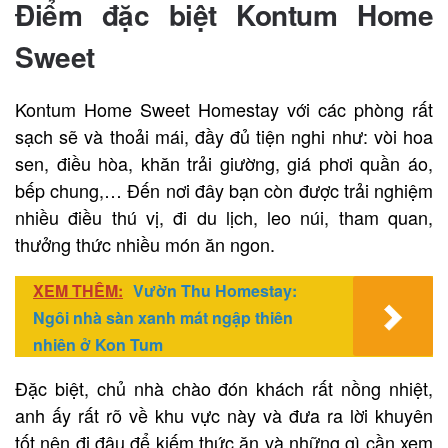
Điểm đặc biệt Kontum Home
Sweet
Kontum Home Sweet Homestay với các phòng rất
sạch sẽ và thoải mái, đầy đủ tiện nghi như: vòi hoa
sen, điều hòa, khăn trải giường, giá phơi quần áo,
bếp chung,… Đến nơi đây bạn còn được trải nghiệm
nhiều điều thú vị, đi du lịch, leo núi, tham quan,
thưởng thức nhiều món ăn ngon.
XEM THÊM:
Vườn Thu Homestay:
Ngôi nhà sàn xanh mát ngập thiên
nhiên ở Kon Tum
Đặc biệt, chủ nhà chào đón khách rất nồng nhiệt,
anh ấy rất rõ về khu vực này và đưa ra lời khuyên
tốt nên đi đâu để kiếm thức ăn và những gì cần xem