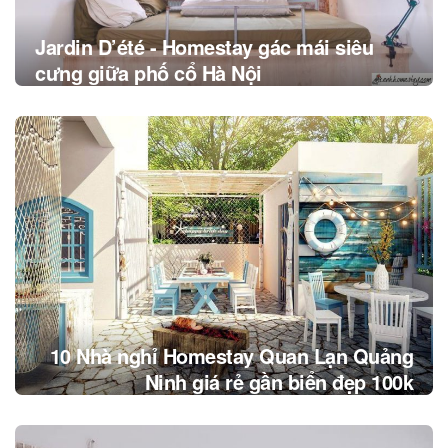
Jardin D’été - Homestay gác mái siêu
cưng giữa phố cổ Hà Nội
10 Nhà nghỉ Homestay Quan Lạn Quảng
Ninh giá rẻ gần biển đẹp 100k