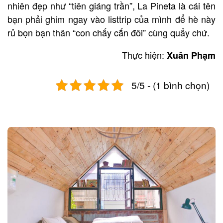
nhiên đẹp như “tiên giáng trần”, La Pineta là cái tên
bạn phải ghim ngay vào listtrip của mình để hè này
rủ bọn bạn thân “con chấy cắn đôi” cùng quẩy chứ.
Thực hiện:
Xuân Phạm
5/5 - (1 bình chọn)
Post
navigation