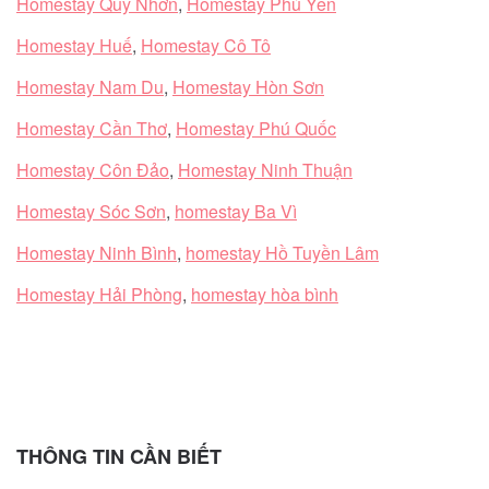
Homestay Quy Nhơn
,
Homestay Phú Yên
Homestay Huế
,
Homestay Cô Tô
Homestay Nam Du
,
Homestay Hòn Sơn
Homestay Cần Thơ
,
Homestay Phú Quốc
Homestay Côn Đảo
,
Homestay Ninh Thuận
Homestay Sóc Sơn
,
homestay Ba Vì
Homestay Ninh Bình
,
homestay Hồ Tuyền Lâm
Homestay Hải Phòng
,
homestay hòa bình
THÔNG TIN CẦN BIẾT