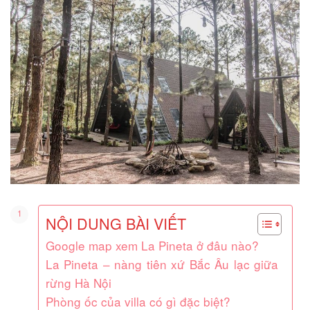
NỘI DUNG BÀI VIẾT
Google map xem La Pineta ở đâu nào?
La Pineta – nàng tiên xứ Bắc Âu lạc giữa
rừng Hà Nội
Phòng ốc của villa có gì đặc biệt?