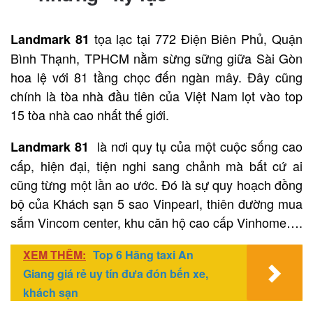
tọa lạc tại 772 Điện Biên Phủ, Quận
Landmark 81
Bình Thạnh, TPHCM nằm sừng sững giữa Sài Gòn
hoa lệ với 81 tầng chọc đến ngàn mây. Đây cũng
chính là tòa nhà đầu tiên của Việt Nam lọt vào top
15 tòa nhà cao nhất thế giới.
là nơi quy tụ của một cuộc sống cao
Landmark 81
cấp, hiện đại, tiện nghi sang chảnh mà bất cứ ai
cũng từng một lần ao ước. Đó là sự quy hoạch đồng
bộ của Khách sạn 5 sao Vinpearl, thiên đường mua
sắm Vincom center, khu căn hộ cao cấp Vinhome….
XEM THÊM:
Top 6 Hãng taxi An
Giang giá rẻ uy tín đưa đón bến xe,
khách sạn