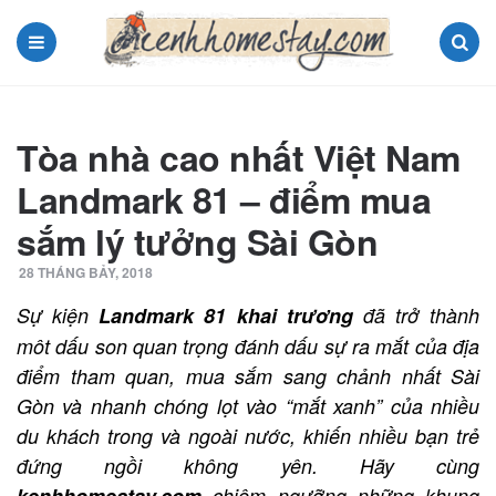
Menu
Search
Tòa nhà cao nhất Việt Nam
Landmark 81 – điểm mua
sắm lý tưởng Sài Gòn
28 THÁNG BẢY, 2018
Sự kiện
Landmark 81 khai trương
đã trở thành
môt dấu son quan trọng đánh dấu sự ra mắt của địa
điểm tham quan, mua sắm sang chảnh nhất Sài
Gòn và nhanh chóng lọt vào “mắt xanh” của nhiều
du khách trong và ngoài nước, khiến nhiều bạn trẻ
đứng ngồi không yên. Hãy cùng
kenhhomestay.com
chiêm ngưỡng những khung