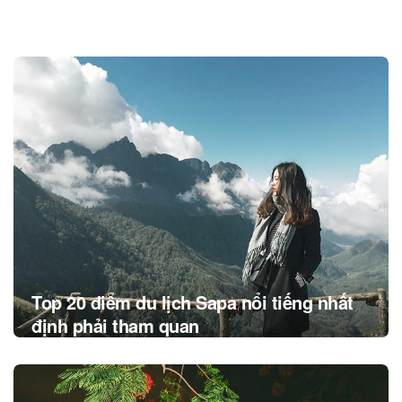
Post
navigation
Top 20 điểm du lịch Sapa nổi tiếng nhất
định phải tham quan