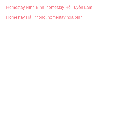
Homestay Ninh Bình
,
homestay Hồ Tuyền Lâm
Homestay Hải Phòng
,
homestay hòa bình