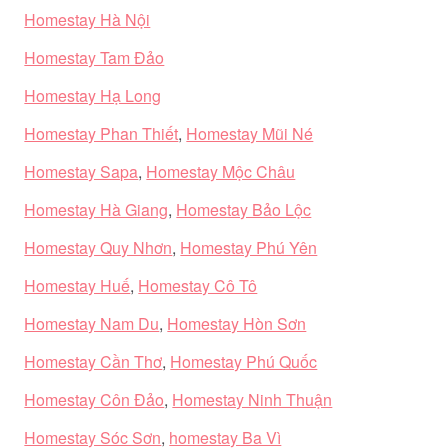
Homestay Hà Nội
Homestay Tam Đảo
Homestay Hạ Long
Homestay Phan Thiết
,
Homestay Mũi Né
Homestay Sapa
,
Homestay Mộc Châu
Homestay Hà Giang
,
Homestay Bảo Lộc
Homestay Quy Nhơn
,
Homestay Phú Yên
Homestay Huế
,
Homestay Cô Tô
Homestay Nam Du
,
Homestay Hòn Sơn
Homestay Cần Thơ
,
Homestay Phú Quốc
Homestay Côn Đảo
,
Homestay Ninh Thuận
Homestay Sóc Sơn
,
homestay Ba Vì