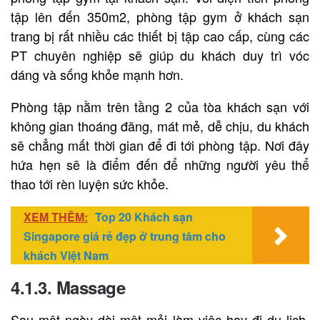
tập lên đến 350m2, phòng tập gym ở khách sạn
trang bị rất nhiều các thiết bị tập cao cấp, cùng các
PT chuyên nghiệp sẽ giúp du khách duy trì vóc
dáng và sống khỏe mạnh hơn.
Phòng tập nằm trên tầng 2 của tòa khách sạn với
không gian thoáng đãng, mát mẻ, dễ chịu, du khách
sẽ chẳng mất thời gian để đi tới phòng tập. Nơi đây
hứa hẹn sẽ là điểm đến để những người yêu thể
thao tới rèn luyện sức khỏe.
XEM THÊM:
Top 20 Khách sạn
Singapore giá rẻ đẹp ở trung tâm cho
khách Việt Nam
4.1.3. Massage
Sau một ngày dài mệt mỏi làm việc hay đi du lịch,