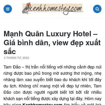
Menu
Search
Mạnh Quân Luxury Hotel –
Giá bình dân, view đẹp xuất
sắc
4 THÁNG TƯ, 2022
Tam Đảo – thị trấn nổi tiếng với những cảnh đẹp núi
rừng được bao phủ trong mờ sương thơ mộng, nhẹ
nhàng làm xao xuyến biết bao du khách khi tới đây
du lịch. Không chỉ mang một vẻ đẹp tự nhiên, Tam
Đảo còn được người người biết tới bởi rất nhiều
khách sạn nổi tiếng được xây dựng tại đây. Hôm nay
hãy cùng
tìm hiểu về một toà
Kenhhomestay.com