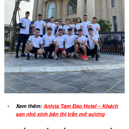
Xem thêm:
Anivia Tam Đảo Hotel – Khách
sạn nhỏ xinh bên thị trấn mờ sương