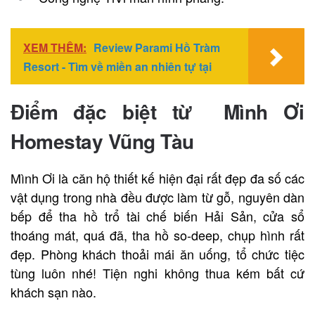
XEM THÊM:
Review Parami Hồ Tràm
Resort - Tìm về miền an nhiên tự tại
Điểm đặc biệt từ Mình Ơi
Homestay Vũng Tàu
Mình Ơi là căn hộ thiết kế hiện đại rất đẹp đa số các
vật dụng trong nhà đều được làm từ gỗ, nguyên dàn
bếp để tha hồ trổ tài chế biến Hải Sản, cửa sổ
thoáng mát, quá đã, tha hồ so-deep, chụp hình rất
đẹp. Phòng khách thoải mái ăn uống, tổ chức tiệc
tùng luôn nhé! Tiện nghi không thua kém bất cứ
khách sạn nào.