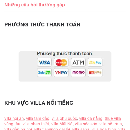
Những câu hỏi thường gặp
PHƯƠNG THỨC THANH TOÁN
KHU VỰC VILLA NỔI TIẾNG
villa hội an
,
villa tam đảo
,
villa phú quốc
,
villa đà nẵng
,
thuê villa
vũng tàu
,
villa phan thiết
,
villa Mũi Né
,
villa sóc sơn
,
villa hồ tràm
,
villa gần hà nội
,
villa flamingo đại lải
,
villa sapa
,
villa hoà bình
,
villa