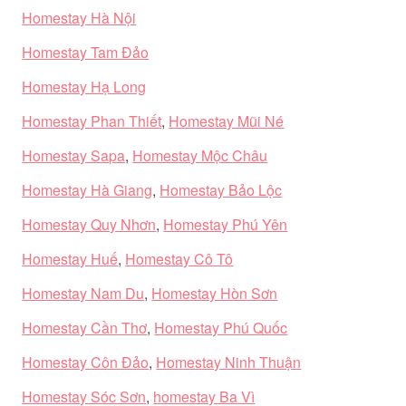
Homestay Hà Nội
Homestay Tam Đảo
Homestay Hạ Long
Homestay Phan Thiết
,
Homestay Mũi Né
Homestay Sapa
,
Homestay Mộc Châu
Homestay Hà Giang
,
Homestay Bảo Lộc
Homestay Quy Nhơn
,
Homestay Phú Yên
Homestay Huế
,
Homestay Cô Tô
Homestay Nam Du
,
Homestay Hòn Sơn
Homestay Cần Thơ
,
Homestay Phú Quốc
Homestay Côn Đảo
,
Homestay Ninh Thuận
Homestay Sóc Sơn
,
homestay Ba Vì