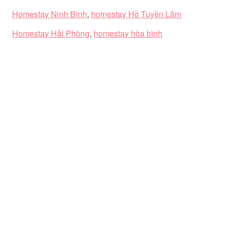
Homestay Ninh Bình
,
homestay Hồ Tuyền Lâm
Homestay Hải Phòng
,
homestay hòa bình