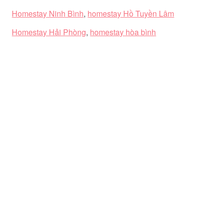
Homestay Ninh Bình
,
homestay Hồ Tuyền Lâm
Homestay Hải Phòng
,
homestay hòa bình