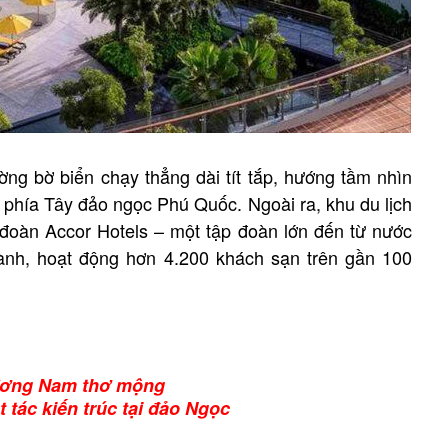
ờng bờ biển chạy thẳng dài tít tắp, hướng tầm nhìn
 phía Tây đảo ngọc Phú Quốc.
Ngoài ra, khu du lịch
đoàn Accor Hotels – một tập đoàn lớn đến từ nước
ành, hoạt động hơn 4.200 khách sạn trên gần 100
ương Nam thơ mộng
 tác kiến trúc tại đảo Ngọc