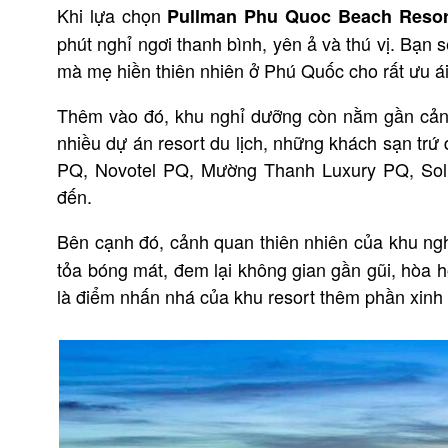
Khi lựa chọn
Pullman Phu Quoc Beach Resor
phút nghỉ ngơi thanh bình, yên ả và thú vị. Bạn 
mà mẹ hiền thiên nhiên ở Phú Quốc cho rất ưu ái
Thêm vào đó, khu nghỉ dưỡng còn nằm gần cảng
nhiều dự án resort du lịch, những khách sạn trứ 
PQ, Novotel PQ, Mường Thanh Luxury PQ, Sol 
đến.
Bên cạnh đó, cảnh quan thiên nhiên của khu n
tỏa bóng mát, đem lại không gian gần gũi, hòa 
là điểm nhấn nhá của khu resort thêm phần xinh