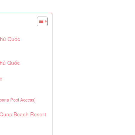
 Phú Quốc
Phú Quốc
c
abana Pool Access)
u Quoc Beach Resort