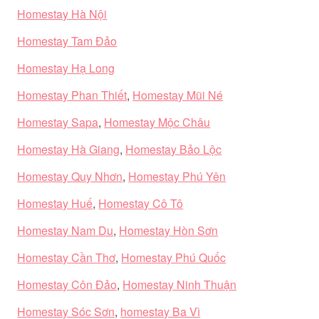
Homestay Hà Nội
Homestay Tam Đảo
Homestay Hạ Long
Homestay Phan Thiết
,
Homestay Mũi Né
Homestay Sapa
,
Homestay Mộc Châu
Homestay Hà Giang
,
Homestay Bảo Lộc
Homestay Quy Nhơn
,
Homestay Phú Yên
Homestay Huế
,
Homestay Cô Tô
Homestay Nam Du
,
Homestay Hòn Sơn
Homestay Cần Thơ
,
Homestay Phú Quốc
Homestay Côn Đảo
,
Homestay Ninh Thuận
Homestay Sóc Sơn
,
homestay Ba Vì