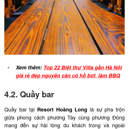
Xem thêm:
Top 22 Biệt thự Villa gần Hà Nội
giá rẻ đẹp nguyên căn có hồ bơi, làm BBQ
4.2. Quầy bar
Quầy bar tại
là sự pha trộn
Resort Hoàng Long
giữa phong cách phương Tây cùng phương Đông
mang đến sự hài lòng du khách trong và ngoài