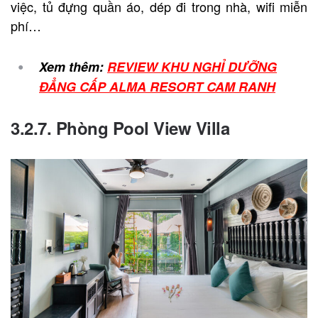
việc, tủ đựng quần áo, dép đi trong nhà, wifi miễn
phí…
Xem thêm:
REVIEW KHU NGHỈ DƯỠNG
ĐẲNG CẤP ALMA RESORT CAM RANH
3.2.7. Phòng Pool View Villa