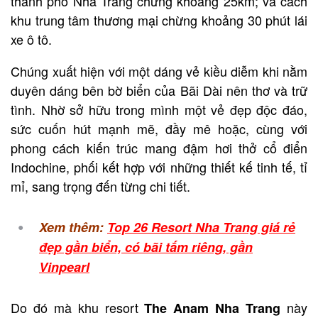
thành phố Nha Trang chừng khoảng 25km; và cách
khu trung tâm thương mại chừng khoảng 30 phút lái
xe ô tô.
Chúng xuất hiện với một dáng vẻ kiều diễm khi nằm
duyên dáng bên bờ biển của Bãi Dài nên thơ và trữ
tình. Nhờ sở hữu trong mình một vẻ đẹp độc đáo,
sức cuốn hút mạnh mẽ, đầy mê hoặc, cùng với
phong cách kiến trúc mang đậm hơi thở cổ điển
Indochine, phối kết hợp với những thiết kế tinh tế, tỉ
mỉ, sang trọng đến từng chi tiết.
Xem thêm:
Top 26 Resort Nha Trang giá rẻ
đẹp gần biển, có bãi tắm riêng, gần
Vinpearl
Do đó mà khu resort
này
The Anam Nha Trang