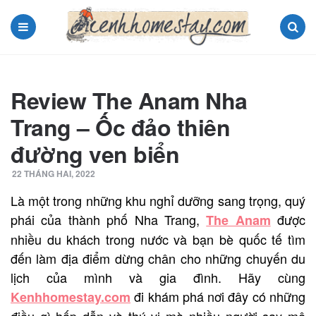
Menu
Search
Review The Anam Nha
Trang – Ốc đảo thiên
đường ven biển
22 THÁNG HAI, 2022
Là một trong những khu nghỉ dưỡng sang trọng, quý
phái của thành phố Nha Trang,
được
The Anam
nhiều du khách trong nước và bạn bè quốc tế tìm
đến làm địa điểm dừng chân cho những chuyến du
lịch của mình và gia đình. Hãy cùng
đi khám phá nơi đây có những
K
enhhomestay.com
điều gì hấp dẫn và thú vị mà nhiều người say mê