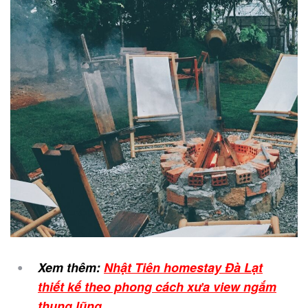
Xem thêm:
Nhật Tiên homestay Đà Lạt
thiết kế theo phong cách xưa view ngắm
thung lũng