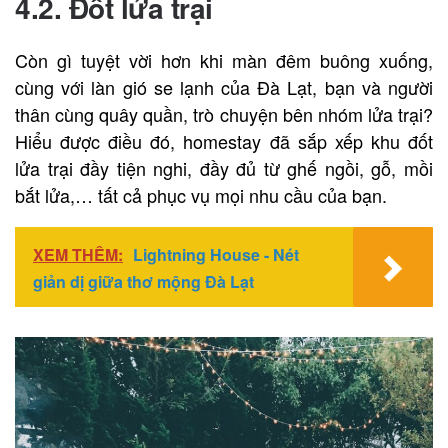
4.2. Đốt lửa trại
Còn gì tuyệt vời hơn khi màn đêm buông xuống,
cùng với làn gió se lạnh của Đà Lạt, bạn và người
thân cùng quây quần, trò chuyện bên nhóm lửa trại?
Hiểu được điều đó, homestay đã sắp xếp khu đốt
lửa trại đầy tiện nghi, đầy đủ từ ghế ngồi, gỗ, mồi
bắt lửa,… tất cả phục vụ mọi nhu cầu của bạn.
XEM THÊM:
Lightning House - Nét
giản dị giữa thơ mộng Đà Lạt