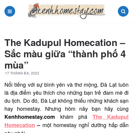
Menu
Search
The Kadupul Homecation –
Sắc màu giữa “thành phố 4
mùa”
17 THÁNG BA, 2022
Nổi tiếng với sự bình yên và thơ mộng, Đà Lạt luôn
là địa điểm yêu thích cho những bạn trẻ đam mê đi
du lịch. Do đó, Đà Lạt không thiếu những khách sạn
hay homestay. Nhưng hôm nãy bạn hãy cùng
khám phá
Kenhhomestay.com
The Kadupul
một homestay nghỉ dưỡng hấp dẫn
Homecation
–
này nhé!