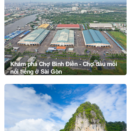
navigation
Khám phá Chợ Bình Điền - Chợ đầu mối
nổi tiếng ở Sài Gòn