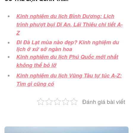
Kinh nghiệm du lịch Bình Dương: Lịch
trình phượt bụi Dĩ An, Lái Thiêu chi tiết A-
Z
Đi Đà Lạt mùa nào đẹp? Kinh nghiệm du
lịch ở xứ sở ngàn hoa
Kinh nghiệm du lịch Phú Quốc mới nhất
không thể bỏ lỡ
Kinh nghiệm du lịch Vũng Tàu tự túc A-Z:
Tìm gì cũng có
Đánh giá bài viết
Post