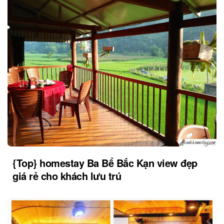
{Top} homestay Ba Bể Bắc Kạn view đẹp
giá rẻ cho khách lưu trú