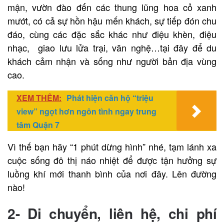
mận, vườn đào đến các thung lũng hoa cỏ xanh
mướt, có cả sự hồn hậu mến khách, sự tiếp đón chu
đáo, cùng các đặc sắc khác như điệu khèn, điệu
nhạc, giao lưu lửa trại, văn nghệ…tại đây để du
khách cảm nhận và sống như người bản địa vùng
cao.
XEM THÊM:
Phát hiện căn hộ “triệu
view” ngọt hơn ngôn tình ngay trung
tâm Quận 7
Vì thế bạn hãy “1 phút dừng hình” nhé, tạm lánh xa
cuộc sống đô thị náo nhiệt để được tận hưởng sự
luồng khí mới thanh bình của nơi đây. Lên đường
nào!
2- Di chuyển, liên hệ, chi phí