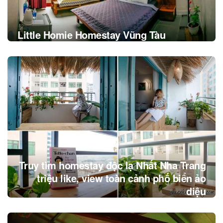
Little Homie Homestay Vũng Tàu
Truy tìm homestay độc lạ Nhất Nha Trang
triệu like, view toàn cảnh phố biển ảo
diệu