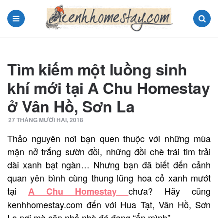
Menu
Search
Tìm kiếm một luồng sinh
khí mới tại A Chu Homestay
ở Vân Hồ, Sơn La
27 THÁNG MƯỜI HAI, 2018
Thảo nguyên nơi bạn quen thuộc với những mùa
mận nở trắng sườn đồi, những đồi chè trái tim trải
dài xanh bạt ngàn… Nhưng bạn đã biết đến cảnh
quan yên bình cùng thung lũng hoa cỏ xanh mướt
tại
chưa? Hãy cũng
A Chu Homestay
kenhhomestay.com đến với Hua Tạt, Vân Hồ, Sơn
La nơi mà căn nhỏ nhà đó đang “ẩn mình”.