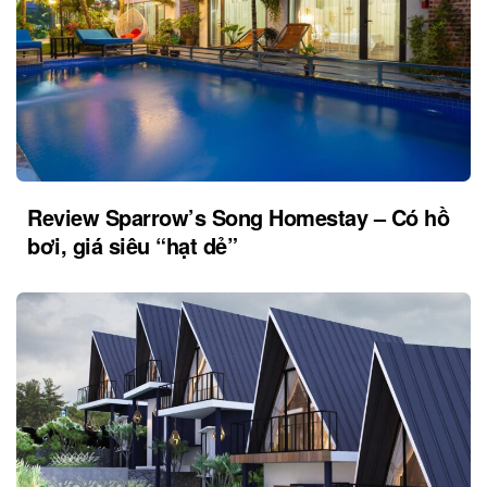
Review Sparrow’s Song Homestay – Có hồ
bơi, giá siêu “hạt dẻ”