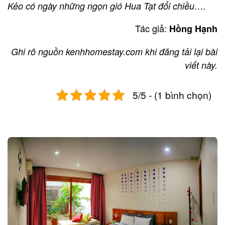
Kẻo có ngày những ngọn gió Hua Tạt đổi chiều….
Tác giả:
Hồng Hạnh
Ghi rõ nguồn kenhhomestay.com khi đăng tải lại bài
viết này.
5/5 - (1 bình chọn)
Post
navigation