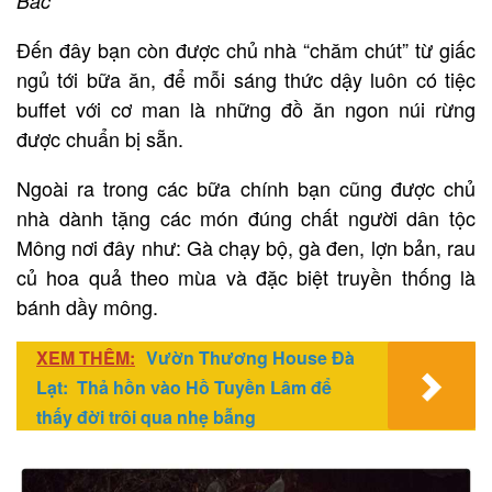
Bắc
Đến đây bạn còn được chủ nhà “chăm chút” từ giấc
ngủ tới bữa ăn, để mỗi sáng thức dậy luôn có tiệc
buffet với cơ man là những đồ ăn ngon núi rừng
được chuẩn bị sẵn.
Ngoài ra trong các bữa chính bạn cũng được chủ
nhà dành tặng các món đúng chất người dân tộc
Mông nơi đây như: Gà chạy bộ, gà đen, lợn bản, rau
củ hoa quả theo mùa và đặc biệt truyền thống là
bánh dầy mông.
XEM THÊM:
Vườn Thương House Đà
Lạt: Thả hồn vào Hồ Tuyền Lâm để
thấy đời trôi qua nhẹ bẫng