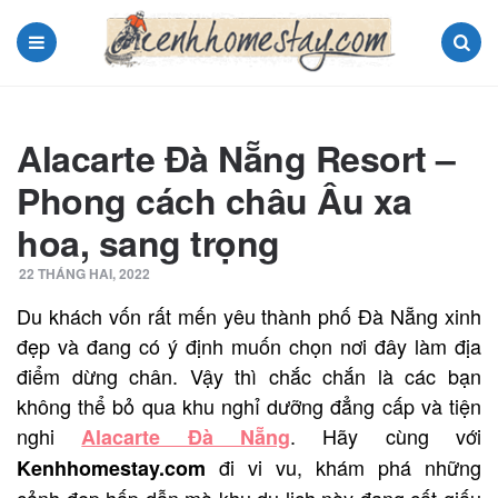
Menu
Search
Alacarte Đà Nẵng Resort –
Phong cách châu Âu xa
hoa, sang trọng
22 THÁNG HAI, 2022
Du khách vốn rất mến yêu thành phố Đà Nẵng xinh
đẹp và đang có ý định muốn chọn nơi đây làm địa
điểm dừng chân. Vậy thì chắc chắn là các bạn
không thể bỏ qua khu nghỉ dưỡng đẳng cấp và tiện
nghi
. Hãy cùng với
Alacarte Đà Nẵng
đi vi vu, khám phá những
K
enhhomestay.com
cảnh đẹp hấp dẫn mà khu du lịch này đang cất giấu