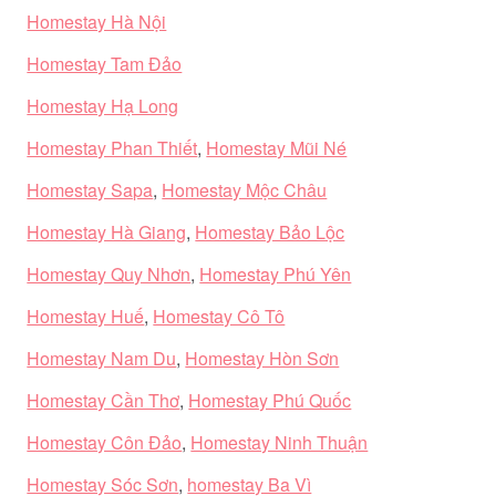
Homestay Hà Nội
Homestay Tam Đảo
Homestay Hạ Long
Homestay Phan Thiết
,
Homestay Mũi Né
Homestay Sapa
,
Homestay Mộc Châu
Homestay Hà Giang
,
Homestay Bảo Lộc
Homestay Quy Nhơn
,
Homestay Phú Yên
Homestay Huế
,
Homestay Cô Tô
Homestay Nam Du
,
Homestay Hòn Sơn
Homestay Cần Thơ
,
Homestay Phú Quốc
Homestay Côn Đảo
,
Homestay Ninh Thuận
Homestay Sóc Sơn
,
homestay Ba Vì