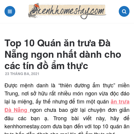
Menu
Search
Top 10 Quán ăn trưa Đà
Nẵng ngon nhất dành cho
các tín đồ ẩm thực
23 THÁNG BA, 2021
Được mệnh danh là “thiên đường ẩm thực” miền
Trung, nơi sở hữu rất nhiều món ngon vừa độc đáo
lại lạ miệng, ấy thế nhưng để tìm một quán
ăn trưa
ngon chưa bao giờ lại chuyện đơn giản
Đà Nẵng
đâu các bạn ạ. Trong bài viết này, hãy để
kenhhomestay.com đưa bạn đến với top 10 quán ăn
trưa hấp dẫn dành cho mọi tín đồ ẩm thực nhé.