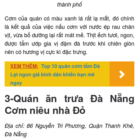
thành phố
Cơm của quán có màu xanh lá rất lạ mắt, đó chính
là kết quả của việc nấu cơm với nước ép rau chân
vịt, vừa bổ dưỡng lại rất mát mẻ. Thịt ếch tươi, ngon,
được tẩm ướp gia vị đậm đà trước khi chiên giòn
nên có hương vị cực kì đặc trưng.
XEM THÊM:
Top 10 quán cơm tấm Đà
Lạt ngon giá bình dân khiến bạn mê
ngay
3-Quán ăn trưa Đà Nẵng
Cơm niêu nhà Đỏ
Địa chỉ: 86 Nguyễn Tri Phương, Quận Thanh Khê,
Đà Nẵng