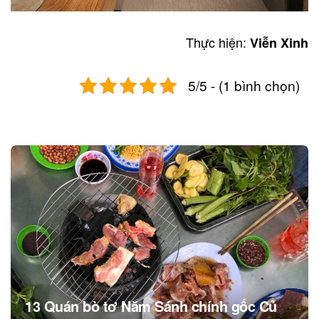
Thực hiện:
Viễn Xinh
5/5 - (1 bình chọn)
Post
navigation
13 Quán bò tơ Năm Sánh chính gốc Củ