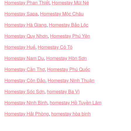
Homestay Phan Thiết
,
Homestay Mũi Né
Homestay Sapa
,
Homestay Mộc Châu
Homestay Hà Giang
,
Homestay Bảo Lộc
Homestay Quy Nhơn
,
Homestay Phú Yên
Homestay Huế
,
Homestay Cô Tô
Homestay Nam Du
,
Homestay Hòn Sơn
Homestay Cần Thơ
,
Homestay Phú Quốc
Homestay Côn Đảo
,
Homestay Ninh Thuận
Homestay Sóc Sơn
,
homestay Ba Vì
Homestay Ninh Bình
,
homestay Hồ Tuyền Lâm
Homestay Hải Phòng
,
homestay hòa bình