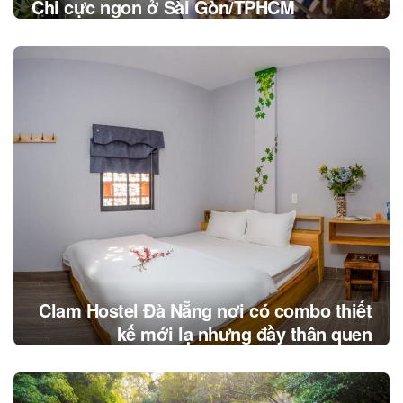
Chi cực ngon ở Sài Gòn/TPHCM
Clam Hostel Đà Nẵng nơi có combo thiết
kế mới lạ nhưng đầy thân quen