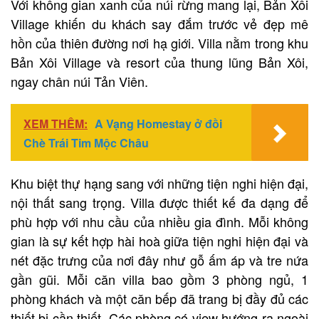
Với không gian xanh của núi rừng mang lại, Bản Xôi
Village khiến du khách say đắm trước vẻ đẹp mê
hồn của thiên đường nơi hạ giới. Villa nằm trong khu
Bản Xôi Village và resort của thung lũng Bản Xôi,
ngay chân núi Tản Viên.
XEM THÊM:
A Vạng Homestay ở đồi
Chè Trái Tim Mộc Châu
Khu biệt thự hạng sang với những tiện nghi hiện đại,
nội thất sang trọng. Villa được thiết kế đa dạng để
phù hợp với nhu cầu của nhiều gia đình. Mỗi không
gian là sự kết hợp hài hoà giữa tiện nghi hiện đại và
nét đặc trưng của nơi đây như gỗ ấm áp và tre nứa
gần gũi. Mỗi căn villa bao gồm 3 phòng ngủ, 1
phòng khách và một căn bếp đã trang bị đầy đủ các
thiết bị cần thiết. Các phòng có view hướng ra ngoài