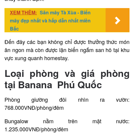
XEM THÊM:
Săn mây Tà Xùa - Biển
mây đẹp nhất và hấp dẫn nhất miền
Bắc
Đến đây các bạn không chỉ được thưởng thức món
ăn ngon mà còn được lặn biển ngắm san hô tại khu
vực xung quanh homestay.
Loại phòng và giá phòng
tại Banana Phú Quốc
Phòng giường đôi nhìn ra vườn:
768.000VNĐ/phòng/đêm
Bungalow nằm trên mặt nước:
1.235.000VNĐ/phòng/đêm