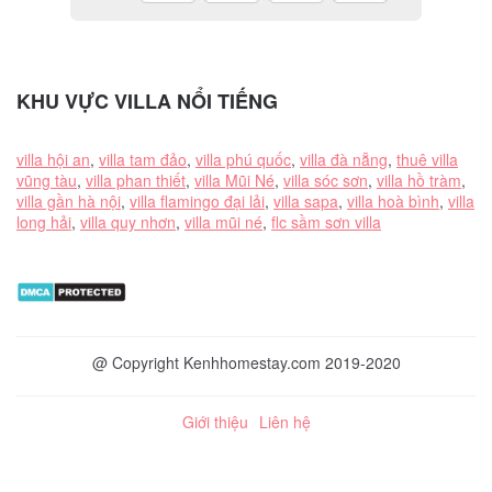
KHU VỰC VILLA NỔI TIẾNG
villa hội an
,
villa tam đảo
,
villa phú quốc
,
villa đà nẵng
,
thuê villa
vũng tàu
,
villa phan thiết
,
villa Mũi Né
,
villa sóc sơn
,
villa hồ tràm
,
villa gần hà nội
,
villa flamingo đại lải
,
villa sapa
,
villa hoà bình
,
villa
long hải
,
villa quy nhơn
,
villa mũi né
,
flc sầm sơn villa
@ Copyright Kenhhomestay.com 2019-2020
Giới thiệu
Liên hệ