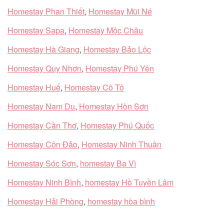
Homestay Phan Thiết
,
Homestay Mũi Né
Homestay Sapa
,
Homestay Mộc Châu
Homestay Hà Giang
,
Homestay Bảo Lộc
Homestay Quy Nhơn
,
Homestay Phú Yên
Homestay Huế
,
Homestay Cô Tô
Homestay Nam Du
,
Homestay Hòn Sơn
Homestay Cần Thơ
,
Homestay Phú Quốc
Homestay Côn Đảo
,
Homestay Ninh Thuận
Homestay Sóc Sơn
,
homestay Ba Vì
Homestay Ninh Bình
,
homestay Hồ Tuyền Lâm
Homestay Hải Phòng
,
homestay hòa bình