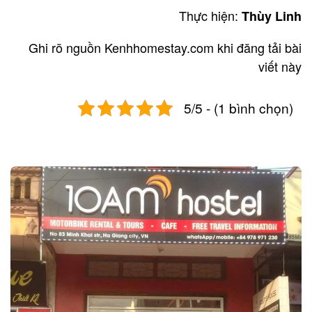
Thực hiện:
Thùy Linh
Ghi rõ nguồn Kenhhomestay.com khi đăng tải bài
viết này
5/5 - (1 bình chọn)
Post
navigation