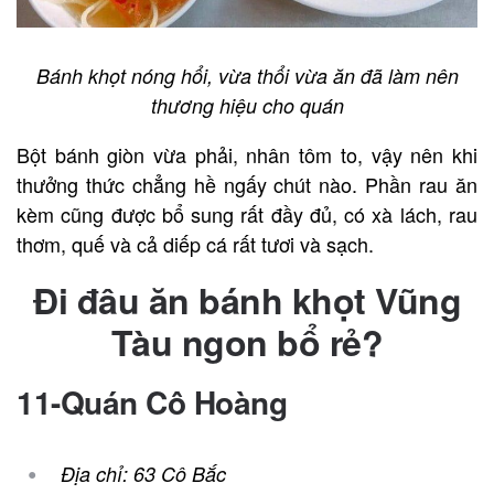
Bánh khọt nóng hổi, vừa thổi vừa ăn đã làm nên
thương hiệu cho quán
Bột bánh giòn vừa phải, nhân tôm to, vậy nên khi
thưởng thức chẳng hề ngấy chút nào. Phần rau ăn
kèm cũng được bổ sung rất đầy đủ, có xà lách, rau
thơm, quế và cả diếp cá rất tươi và sạch.
Đi đâu ăn b
ánh khọt Vũng
Tàu ngon bổ rẻ?
11-Quán Cô Hoàng
Địa chỉ: 63 Cô Bắc