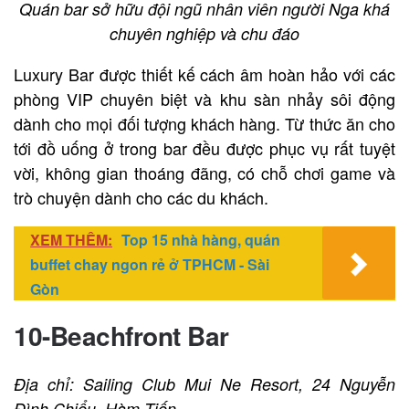
Quán bar sở hữu đội ngũ nhân viên người Nga khá
chuyên nghiệp và chu đáo
Luxury Bar được thiết kế cách âm hoàn hảo với các
phòng VIP chuyên biệt và khu sàn nhảy sôi động
dành cho mọi đối tượng khách hàng. Từ thức ăn cho
tới đồ uống ở trong bar đều được phục vụ rất tuyệt
vời, không gian thoáng đãng, có chỗ chơi game và
trò chuyện dành cho các du khách.
XEM THÊM:
Top 15 nhà hàng, quán
buffet chay ngon rẻ ở TPHCM - Sài
Gòn
10-Beachfront Bar
Địa chỉ: Sailing Club Mui Ne Resort, 24 Nguyễn
Đình Chiểu, Hàm Tiến