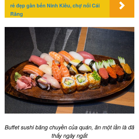
rẻ đẹp gần bến Ninh Kiều, chợ nổi Cái
Răng
Buffet sushi băng chuyền của quán, ăn một lần là đã
thấy ngây ngất