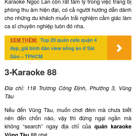
Karaoke Ngọc Lan còn rất tâm lý trong việc trang bị
phòng thu âm hiện đại, có cả người hướng dẫn dành
cho những du khách muốn trải nghiệm cảm giác làm
ca sĩ chuyên nghiệp luôn đó nha.
XEM THÊM:
Top 20 quán cafe quận 4
đẹp, giá bình dân view sống ảo ở Sài
Gòn – TPHCM
3-Karaoke 88
Đia chỉ: 118 Trương Công Định, Phường 3, Vũng
Tàu
Nếu đến Vũng Tàu, muốn chơi đêm mà chưa biết
nên đến chốn nào, vậy thì đừng ngại ngần mà
không “search” ngay địa chỉ của
quán karaoke
88 nhé.
Vũng Tàu