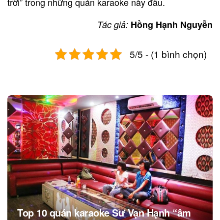
trời” trong những quán karaoke này đâu.
Tác giả:
Hồng Hạnh Nguyễn
5/5 - (1 bình chọn)
Post
navigation
Top 10 quán karaoke Sư Vạn Hạnh “âm