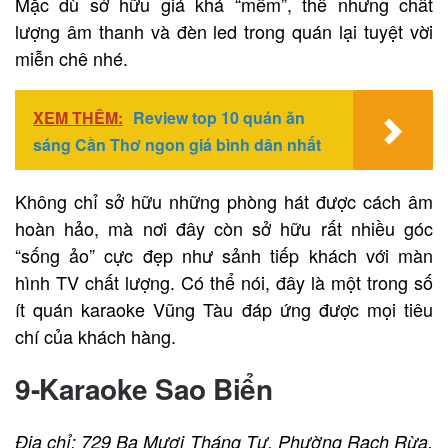
Mặc dù sở hữu giá khá “mềm”, thế nhưng chất
lượng âm thanh và đèn led trong quán lại tuyệt vời
miễn chê nhé.
XEM THÊM:
Review top 10 quán ăn
sáng Cần Thơ ngon giá bình dân nhất
Không chỉ sở hữu những phòng hát được cách âm
hoàn hảo, mà nơi đây còn sở hữu rất nhiều góc
“sống ảo” cực đẹp như sảnh tiếp khách với màn
hình TV chất lượng. Có thể nói, đây là một trong số
ít quán karaoke Vũng Tàu đáp ứng được mọi tiêu
chí của khách hàng.
9-Karaoke Sao Biển
Địa chỉ: 729 Ba Mươi Tháng Tư, Phường Rạch Rừa,