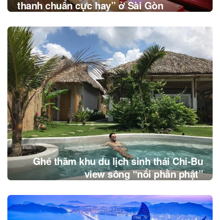
thanh chuẩn cực hay” ở Sài Gòn
Ghé thăm khu du lịch sinh thái Chi-Bu
view sông “nổi phần phật”