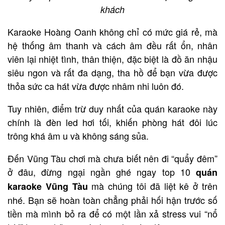
khách
Karaoke Hoàng Oanh không chỉ có mức giá rẻ, mà
hệ thống âm thanh và cách âm đều rất ổn, nhân
viên lại nhiệt tình, thân thiện, đặc biệt là đồ ăn nhậu
siêu ngon và rất đa dạng, tha hồ để bạn vừa được
thỏa sức ca hát vừa được nhâm nhi luôn đó.
Tuy nhiên, điểm trừ duy nhất của quán karaoke này
chính là đèn led hơi tối, khiến phòng hát đôi lúc
trông khá âm u và không sáng sủa.
Đến Vũng Tàu chơi mà chưa biết nên đi “quẩy đêm”
ở đâu, đừng ngại ngần ghé ngay top 10
quán
mà chúng tôi đã liệt kê ở trên
karaoke Vũng Tàu
nhé. Bạn sẽ hoàn toàn chẳng phải hối hận trước số
tiền mà mình bỏ ra để có một lần xả stress vui “nổ