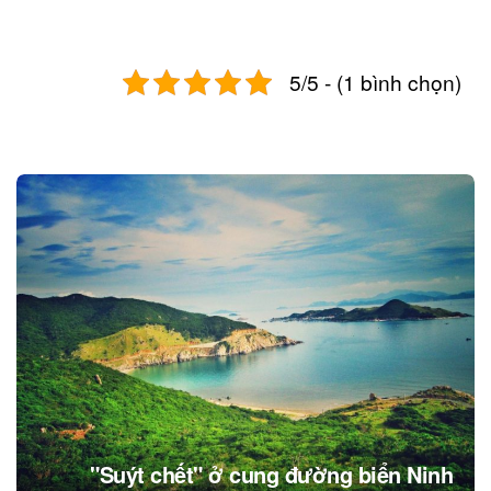
5/5 - (1 bình chọn)
Post
navigation
"Suýt chết" ở cung đường biển Ninh