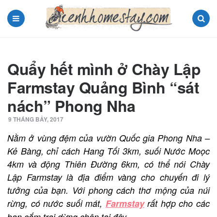
Menu
Search
Quẩy hết mình ở Chày Lập
Farmstay Quảng Bình “sát
nách” Phong Nha
9 THÁNG BẢY, 2017
Nằm ở vùng đệm của vườn Quốc gia Phong Nha –
Kẻ Bàng, chỉ cách Hang Tối 3km, suối Nước Moọc
4km và động Thiên Đường 6km, có thể nói Chày
Lập Farmstay là địa điểm vàng cho chuyến đi lý
tưởng của bạn. Với phong cách thơ mộng của núi
rừng, có nước suối mát,
Farmstay
rất hợp cho các
bạn cắm trại dừng chân tại đây.