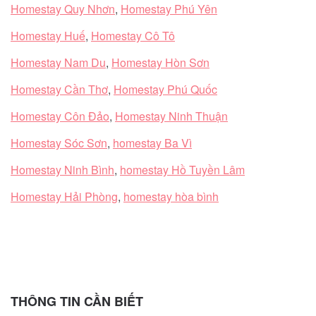
Homestay Quy Nhơn
,
Homestay Phú Yên
Homestay Huế
,
Homestay Cô Tô
Homestay Nam Du
,
Homestay Hòn Sơn
Homestay Cần Thơ
,
Homestay Phú Quốc
Homestay Côn Đảo
,
Homestay Ninh Thuận
Homestay Sóc Sơn
,
homestay Ba Vì
Homestay Ninh Bình
,
homestay Hồ Tuyền Lâm
Homestay Hải Phòng
,
homestay hòa bình
THÔNG TIN CẦN BIẾT