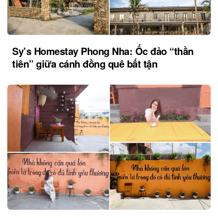
Sy’s Homestay Phong Nha: Ốc đảo “thần
tiên” giữa cánh đồng quê bất tận