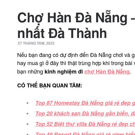
Chợ Hàn Đà Nẵng –
nhất Đà Thành
27 THÁNG TÁM, 2022
Nếu bạn đang có dự định đến Đà Nẵng chơi và 
hay mua gì ở đây thì thật trùng hợp khi trong bài
bạn những
.
kinh nghiệm đi
chợ Hàn Đà Nẵng
CÓ THỂ BẠN QUAN TÂM:
Top 87 Homestay Đà Nẵng giá rẻ đẹp g
Top 20 khách sạn Đà Nẵng gần biển, đá
Top 52 Biệt thự villa Đà Nẵng rẻ đẹp 
Top 49 Resort Đà Nẵng giá rẻ view biển