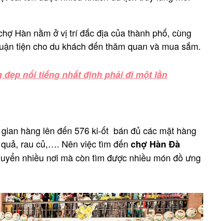
chợ Hàn nằm ở vị trí đắc địa của thành phố, cùng
thuận tiện cho du khách đến thăm quan và mua sắm.
 đẹp nổi tiếng nhất định phải đi một lần
 gian hàng lên đến 576 ki-ốt bán đủ các mặt hàng
a quả, rau củ,…. Nên việc tìm đến
chợ Hàn Đà
huyển nhiều nơi mà còn tìm được nhiều món đồ ưng