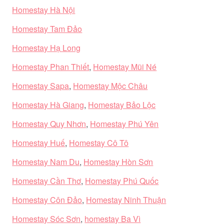
Homestay Hà Nội
Homestay Tam Đảo
Homestay Hạ Long
Homestay Phan Thiết
,
Homestay Mũi Né
Homestay Sapa
,
Homestay Mộc Châu
Homestay Hà Giang
,
Homestay Bảo Lộc
Homestay Quy Nhơn
,
Homestay Phú Yên
Homestay Huế
,
Homestay Cô Tô
Homestay Nam Du
,
Homestay Hòn Sơn
Homestay Cần Thơ
,
Homestay Phú Quốc
Homestay Côn Đảo
,
Homestay Ninh Thuận
Homestay Sóc Sơn
,
homestay Ba Vì