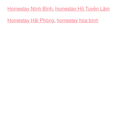
Homestay Ninh Bình
,
homestay Hồ Tuyền Lâm
Homestay Hải Phòng
,
homestay hòa bình