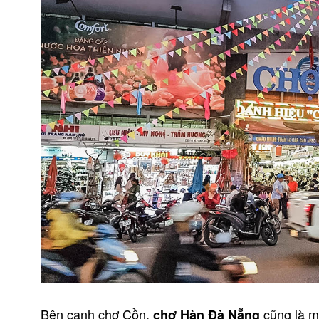
Bên cạnh chợ Cồn,
cũng là mộ
chợ Hàn Đà Nẵng