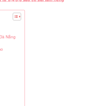
 Đà Nẵng
ào