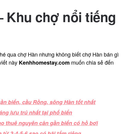
 Khu chợ nổi tiếng
ghé qua chợ Hàn nhưng không biết
chợ Hàn
bán gì
 viết này
muốn chia sẻ đến
Kenhhomestay.com
ần biển, cầu Rồng, sông Hàn tốt nhất
ng lưu trú nhất tại phố biển
cho thuê nguyên căn gần biển có hồ bơi
 từ 3-4-5-6 sao có bãi tắm riêng