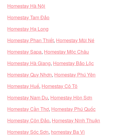
Homestay Hà Nội
Homestay Tam Đảo
Homestay Hạ Long
Homestay Phan Thiết
,
Homestay Mũi Né
Homestay Sapa
,
Homestay Mộc Châu
Homestay Hà Giang
,
Homestay Bảo Lộc
Homestay Quy Nhơn
,
Homestay Phú Yên
Homestay Huế
,
Homestay Cô Tô
Homestay Nam Du
,
Homestay Hòn Sơn
Homestay Cần Thơ
,
Homestay Phú Quốc
Homestay Côn Đảo
,
Homestay Ninh Thuận
Homestay Sóc Sơn
,
homestay Ba Vì