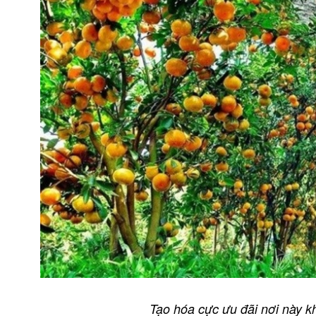
Tạo hóa cực ưu đãi nơi này kh