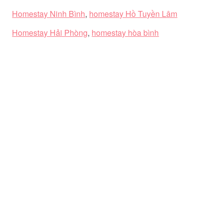
Homestay Ninh Bình
,
homestay Hồ Tuyền Lâm
Homestay Hải Phòng
,
homestay hòa bình