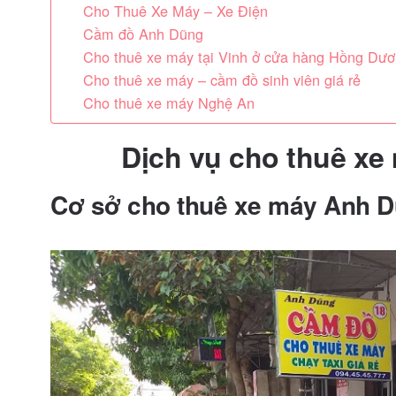
Cho Thuê Xe Máy – Xe Điện
Cầm đồ Anh Dũng
Cho thuê xe máy tại Vinh ở cửa hàng Hồng Dư
Cho thuê xe máy – cầm đồ sinh viên giá rẻ
Cho thuê xe máy Nghệ An
Dịch vụ cho thuê xe 
Cơ sở cho thuê xe máy Anh 