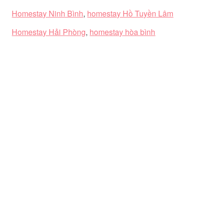
Homestay Ninh Bình
,
homestay Hồ Tuyền Lâm
Homestay Hải Phòng
,
homestay hòa bình