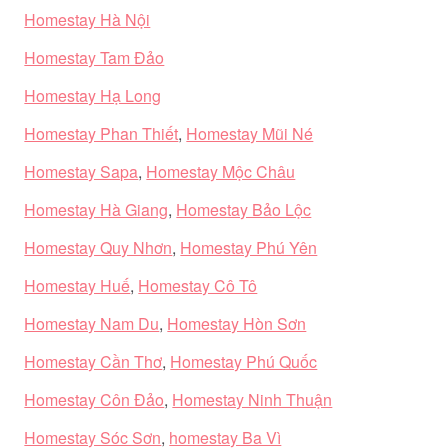
Homestay Hà Nội
Homestay Tam Đảo
Homestay Hạ Long
Homestay Phan Thiết
,
Homestay Mũi Né
Homestay Sapa
,
Homestay Mộc Châu
Homestay Hà Giang
,
Homestay Bảo Lộc
Homestay Quy Nhơn
,
Homestay Phú Yên
Homestay Huế
,
Homestay Cô Tô
Homestay Nam Du
,
Homestay Hòn Sơn
Homestay Cần Thơ
,
Homestay Phú Quốc
Homestay Côn Đảo
,
Homestay Ninh Thuận
Homestay Sóc Sơn
,
homestay Ba Vì