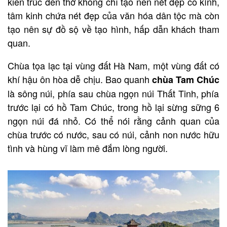
kiến trúc đền thờ không chỉ tạo nên nét đẹp cổ kính,
tâm kinh chứa nét đẹp của văn hóa dân tộc mà còn
tạo nên sự đồ sộ về tạo hình, hấp dẫn khách tham
quan.
Chùa tọa lạc tại vùng đất Hà Nam, một vùng đất có
khí hậu ôn hòa dễ chịu. Bao quanh
chùa Tam Chúc
là sông núi, phía sau chùa ngọn núi Thất Tinh, phía
trước lại có hồ Tam Chúc, trong hồ lại sừng sững 6
ngọn núi đá nhỏ. Có thể nói rằng cảnh quan của
chùa trước có nước, sau có núi, cảnh non nước hữu
tình và hùng vĩ làm mê đắm lòng người.