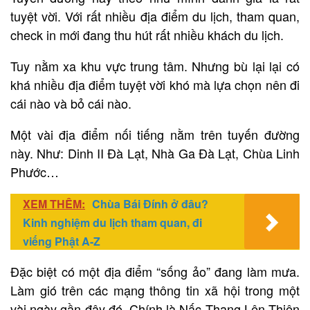
tuyệt vời. Với rất nhiều địa điểm du lịch, tham quan,
check in mới đang thu hút rất nhiều khách du lịch.
Tuy nằm xa khu vực trung tâm. Nhưng bù lại lại có
khá nhiều địa điểm tuyệt vời khó mà lựa chọn nên đi
cái nào và bỏ cái nào.
Một vài địa điểm nối tiếng nằm trên tuyến đường
này. Như: Dinh II Đà Lạt, Nhà Ga Đà Lạt, Chùa Linh
Phước…
XEM THÊM:
Chùa Bái Đính ở đâu?
Kinh nghiệm du lịch tham quan, đi
viếng Phật A-Z
Đặc biệt có một địa điểm “sống ảo” đang làm mưa.
Làm gió trên các mạng thông tin xã hội trong một
vài ngày gần đây đó. Chính là Nấc Thang Lên Thiên