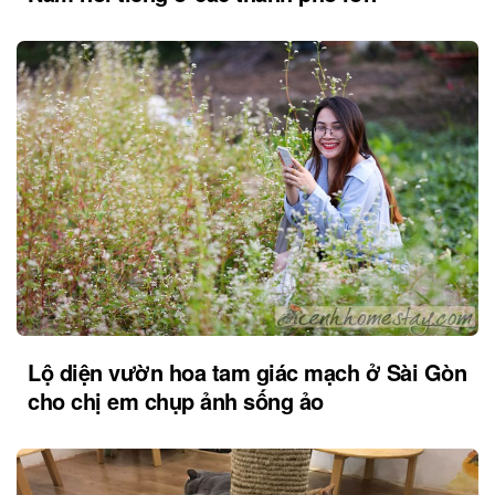
Lộ diện vườn hoa tam giác mạch ở Sài Gòn
cho chị em chụp ảnh sống ảo