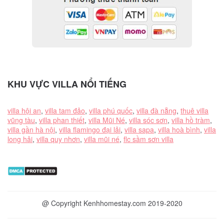
KHU VỰC VILLA NỔI TIẾNG
villa hội an
,
villa tam đảo
,
villa phú quốc
,
villa đà nẵng
,
thuê villa
vũng tàu
,
villa phan thiết
,
villa Mũi Né
,
villa sóc sơn
,
villa hồ tràm
,
villa gần hà nội
,
villa flamingo đại lải
,
villa sapa
,
villa hoà bình
,
villa
long hải
,
villa quy nhơn
,
villa mũi né
,
flc sầm sơn villa
@ Copyright Kenhhomestay.com 2019-2020