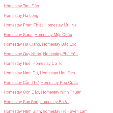
Homestay Tam Đảo
Homestay Hạ Long
Homestay Phan Thiết
,
Homestay Mũi Né
Homestay Sapa
,
Homestay Mộc Châu
Homestay Hà Giang
,
Homestay Bảo Lộc
Homestay Quy Nhơn
,
Homestay Phú Yên
Homestay Huế
,
Homestay Cô Tô
Homestay Nam Du
,
Homestay Hòn Sơn
Homestay Cần Thơ
,
Homestay Phú Quốc
Homestay Côn Đảo
,
Homestay Ninh Thuận
Homestay Sóc Sơn
,
homestay Ba Vì
Homestay Ninh Bình
,
homestay Hồ Tuyền Lâm