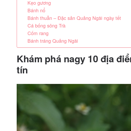
Kẹo gương
Bánh nổ
Bánh thuẫn – Đặc sản Quảng Ngãi ngày tết
Cá bống sông Trà
Cốm rang
Bánh tráng Quảng Ngãi
Khám phá nagy 10 địa đi
tín