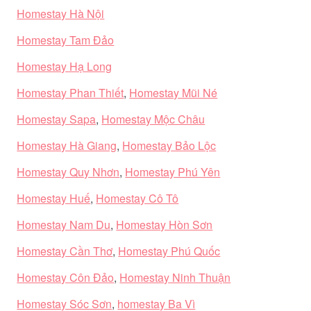
Homestay Hà Nội
Homestay Tam Đảo
Homestay Hạ Long
Homestay Phan Thiết
,
Homestay Mũi Né
Homestay Sapa
,
Homestay Mộc Châu
Homestay Hà Giang
,
Homestay Bảo Lộc
Homestay Quy Nhơn
,
Homestay Phú Yên
Homestay Huế
,
Homestay Cô Tô
Homestay Nam Du
,
Homestay Hòn Sơn
Homestay Cần Thơ
,
Homestay Phú Quốc
Homestay Côn Đảo
,
Homestay Ninh Thuận
Homestay Sóc Sơn
,
homestay Ba Vì