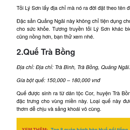
Tỏi Lý Sơn lấy địa chỉ mà nó ra đời đặt theo tên
Đặc sản Quảng Ngãi này không chỉ tiện dụng cho
cho sức khỏe. Tương truyền tỏi Lý Sơn khác biệ
cũng nồng hơn, bạn thử xem nhé.
2.Quế Trà Bồng
Địa chỉ: Địa chỉ: Trà Bình, Trà Bồng, Quảng Ngãi
Gía bột quế: 150,000 – 180,000 vnđ
Quế được sinh ra từ dân tộc Cor, huyện Trà Bồn
đặc trưng cho vùng miền này. Loại quế này đư
thơm dễ chịu và sảng khoái vô cùng.
XEM THÊM:
Top 8 quán bánh bèo Huế nổi tiếng,