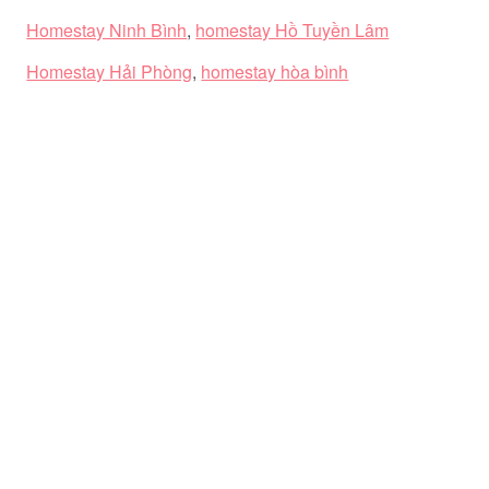
Homestay Ninh Bình
,
homestay Hồ Tuyền Lâm
Homestay Hải Phòng
,
homestay hòa bình