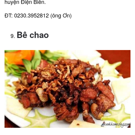
huyện Điện Biên.
ĐT: 0230.3952812 (ông Ơn)
Bê chao