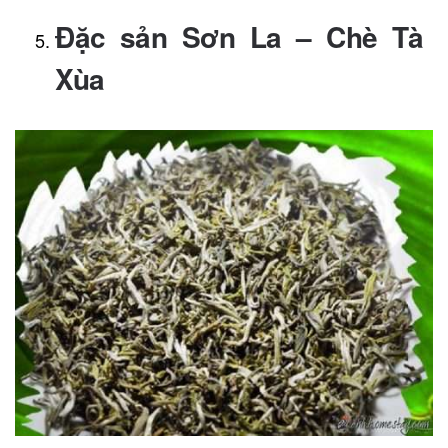
Đặc sản Sơn La – Chè Tà
Xùa