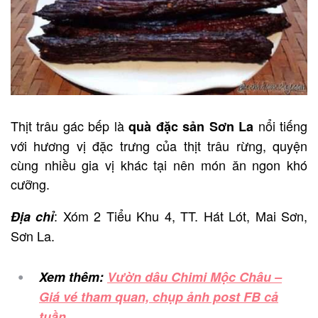
Thịt trâu gác bếp là
nổi tiếng
quà đặc sản Sơn La
với hương vị đặc trưng của thịt trâu rừng, quyện
cùng nhiều gia vị khác tại nên món ăn ngon khó
cưỡng.
: Xóm 2 Tiểu Khu 4, TT. Hát Lót, Mai Sơn,
Địa chỉ
Sơn La.
Xem thêm:
Vườn dâu Chimi Mộc Châu –
Giá vé tham quan, chụp ảnh post FB cả
tuần