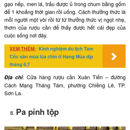
gạo nếp, men lá, trấu được ủ trong chum bằng gốm
để 1 khoảng thời gian rồi uống. Cách thưởng thức là
mỗi người một vòi rồi từ từ thưởng thức vị ngọt nhẹ,
thơm của rượu cần để thấy được hết cái đẹp của
cuộc sống nơi đây.
XEM THÊM:
Kinh nghiệm du lịch Tam
Cốc săn mùa lúa chín ở Hang Múa dịp
tháng 6,7
: Cửa hàng rượu cần Xuân Tiến – đường
Địa chỉ
Cách Mạng Tháng Tám, phường Chiềng Lê, TP.
Sơn La.
Pa pỉnh tộp