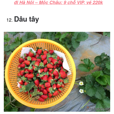
đi Hà Nội – Mộc Châu: 9 chỗ VIP, vé 220k
Dâu tây