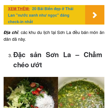
XEM THÊM:
20 Bãi Biển đẹp ở Thái
Lan "nước xanh như ngọc" đáng
check-in nhất
: các khu du lịch tại Sơn La đều bán món ăn
Địa chỉ
dân dã này.
Đặc sản Sơn La – Chẳm
chéo ướt