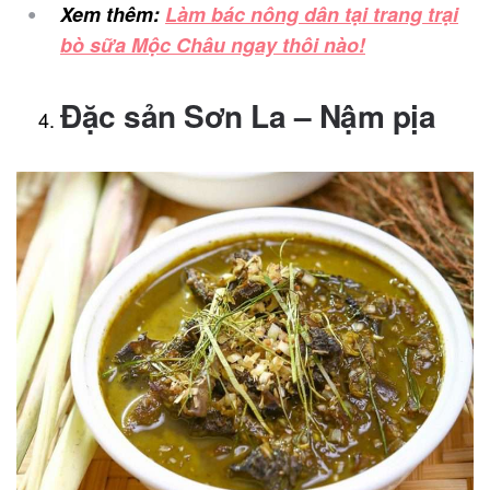
Xem thêm:
Làm bác nông dân tại trang trại
bò sữa Mộc Châu ngay thôi nào!
Đặc sản Sơn La – Nậm pịa