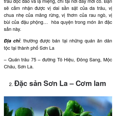
trâu độc đáo và lạ miệng, chỉ tại nơi đây mới có. Bạn
sẽ cảm nhận được vị dai sần sật của da trâu, vị
chua nhẹ của măng rừng, vị thơm của rau ngò, vị
bùi của đậu phộng… hòa quyện trong món ăn đặc
sản này.
: thường được bán tại những quán ăn dân
Địa chỉ
tộc tại thành phố Sơn La
– Quán trâu 75 – đường Tô Hiệu, Đông Sang, Mộc
Châu, Sơn La.
Đặc sản Sơn La – Cơm lam