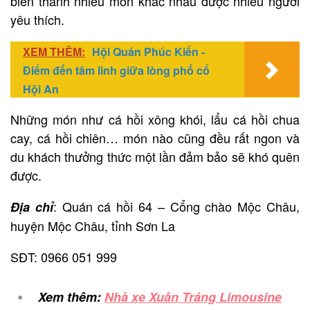
biến thành nhiều món khác nhau được nhiều người
yêu thích.
XEM THÊM:
Hội Quán Phúc Kiến -
Điểm đến tâm linh giữa lòng phố cổ
Hội An
Những món như cá hồi xông khói, lẩu cá hồi chua
cay, cá hồi chiên… món nào cũng đều rất ngon và
du khách thưởng thức một lần đảm bảo sẽ khó quên
được.
: Quán cá hồi 64 – Cổng chào Mộc Châu,
Địa chỉ
huyện Mộc Châu, tỉnh Sơn La
SĐT: 0966 051 999
Xem thêm:
Nhà xe Xuân Tráng Limousine