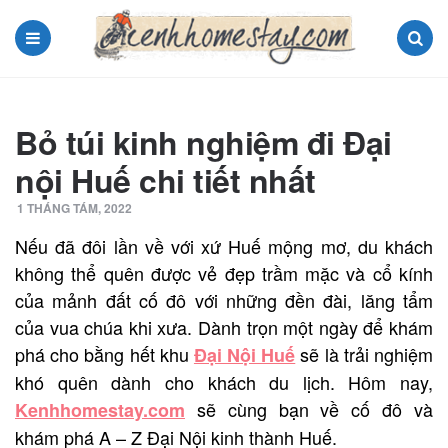
Menu
Search
Bỏ túi kinh nghiệm đi Đại
nội Huế chi tiết nhất
1 THÁNG TÁM, 2022
Nếu đã đôi lần về với xứ Huế mộng mơ, du khách
không thể quên được vẻ đẹp trầm mặc và cổ kính
của mảnh đất cố đô với những đền đài, lăng tẩm
của vua chúa khi xưa. Dành trọn một ngày để khám
phá cho bằng hết khu
sẽ là trải nghiệm
Đại Nội Huế
khó quên dành cho khách du lịch. Hôm nay,
sẽ cùng bạn về cố đô và
Kenhhomestay.com
khám phá A – Z Đại Nội kinh thành Huế.