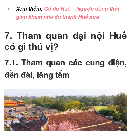
Xem thêm:
Cố đô Huế – Ngược dòng thời
gian khám phá đô thành Huế xưa
7. Tham quan đại nội Huế
có gì thú vị?
7.1. Tham quan các cung điện,
đền đài, lăng tẩm