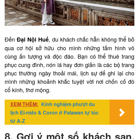
Đến
, du khách chắc hẳn không thể bỏ
Đại Nội Huế
qua cơ hội sở hữu cho mình những tấm hình vô
cùng ấn tượng và độc đáo. Bạn có thể thuê trang
phục cung đình, nón lá hay đơn giản là các bộ trang
phục thường ngày thoải mái, lịch sự để ghi lại cho
mình những khoảnh khắc tuyệt vời nơi chốn cố đô
cổ kính, thơ mộng.
XEM THÊM:
Kinh nghiệm phượt du
lịch El-nido & Coron ở Palawan tự túc
từ A-Z
8. Gợi ý một số khách sạn,