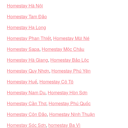
Homestay Hà Nội
Homestay Tam Đảo
Homestay Hạ Long
Homestay Phan Thiết
,
Homestay Mũi Né
Homestay Sapa
,
Homestay Mộc Châu
Homestay Hà Giang
,
Homestay Bảo Lộc
Homestay Quy Nhơn
,
Homestay Phú Yên
Homestay Huế
,
Homestay Cô Tô
Homestay Nam Du
,
Homestay Hòn Sơn
Homestay Cần Thơ
,
Homestay Phú Quốc
Homestay Côn Đảo
,
Homestay Ninh Thuận
Homestay Sóc Sơn
,
homestay Ba Vì