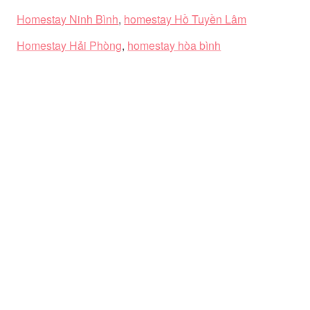
Homestay Ninh Bình
,
homestay Hồ Tuyền Lâm
Homestay Hải Phòng
,
homestay hòa bình