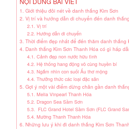
NỘI DUNG BÀI VIẾT
1. Giới thiệu đôi nét về danh thắng Kim Sơn
2. Vị trí và hướng dẫn di chuyển đến danh thắ
2.1. Vị trí
2.2. Hướng dẫn di chuyển
3. Thời điểm đẹp nhất để đến thăm danh thắng
4. Danh thắng Kim Sơn Thanh Hóa có gì hấp dẫn
4.1. Cảnh đẹp non nước hữu tình
4.2. Hệ thống hang động vô cùng huyền bí
4.3. Ngắm nhìn con suối Ấu thơ mộng
4.4. Thưởng thức các loại đặc sản
5. Gợi ý một vài điểm dừng chân gần danh thắ
5.1. Melia Vinpearl Thanh Hóa
5.2. Dragon Sea Sầm Sơn
5.3. FLC Grand Hotel Sầm Sơn (FLC Grand Sa
5.4. Mường Thanh Thanh Hóa
6. Những lưu ý khi đi danh thắng Kim Sơn Than